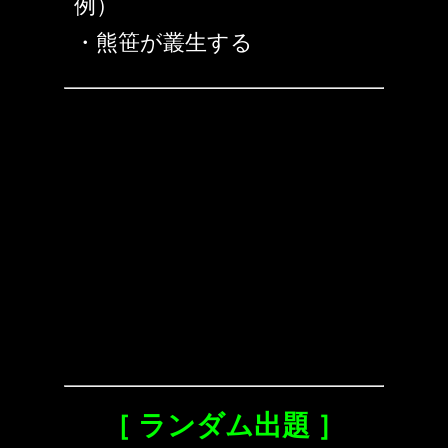
例）
・熊笹が叢生する
［ ランダム出題 ］