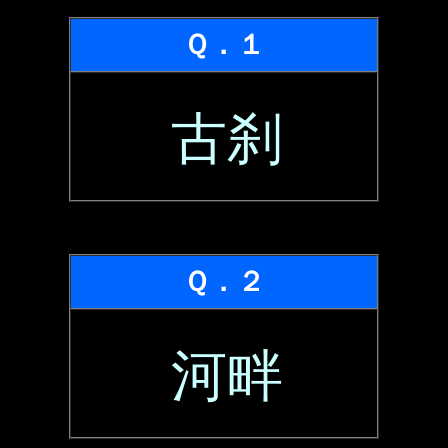
Ｑ．１
古刹
Ｑ．２
河畔