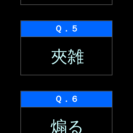
Ｑ．５
夾雑
Ｑ．６
煽る