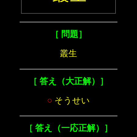
［ 問題］
叢生
［ 答え（大正解）］
○
そうせい
［ 答え（一応正解）］