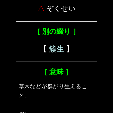
△
ぞくせい
［ 別の綴り ］
【
簇生
】
［ 意味 ］
草木などが群がり生えるこ
と。