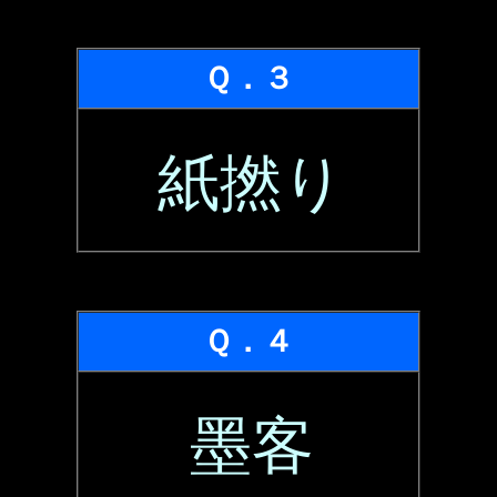
Ｑ．３
紙撚り
Ｑ．４
墨客