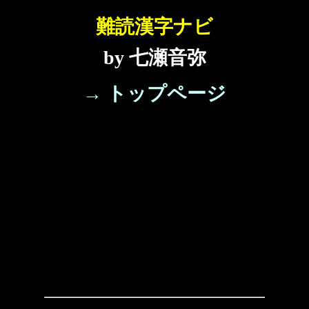
難読漢字ナビ
by 七瀬音弥
→ トップページ