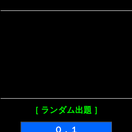
［ ランダム出題 ］
Ｑ．１