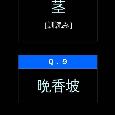
茎
［訓読み］
Ｑ．９
晩香坡