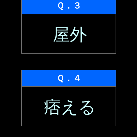
Ｑ．３
屋外
Ｑ．４
痞える