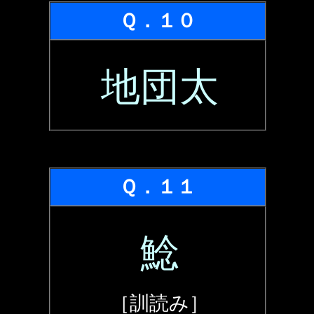
Ｑ．１０
地団太
Ｑ．１１
鯰
［訓読み］