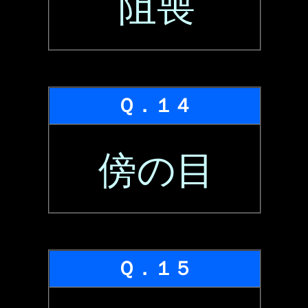
阻喪
Ｑ．１４
傍の目
Ｑ．１５