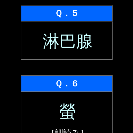
Ｑ．５
淋巴腺
Ｑ．６
螢
［訓読み］