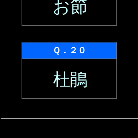
お節
Ｑ．２０
杜鵑