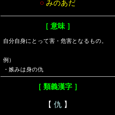
○
みのあだ
［ 意味 ］
自分自身にとって害・危害となるもの。
例）
・嫉みは身の仇
［ 類義漢字 ］
【
仇
】