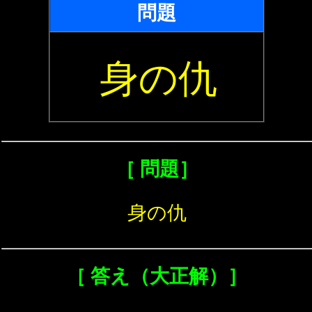
問題
身の仇
［ 問題］
身の仇
［ 答え（大正解）］