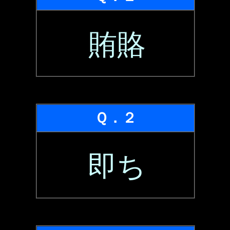
賄賂
Ｑ．２
即ち