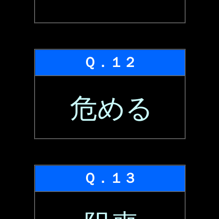
Ｑ．１２
危める
Ｑ．１３