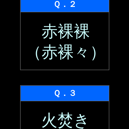
Ｑ．２
赤裸裸
（赤裸々）
Ｑ．３
火焚き