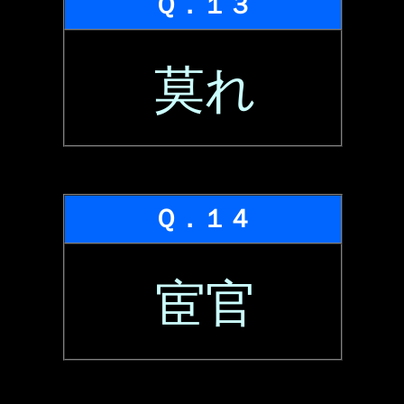
Ｑ．１３
莫れ
Ｑ．１４
宦官