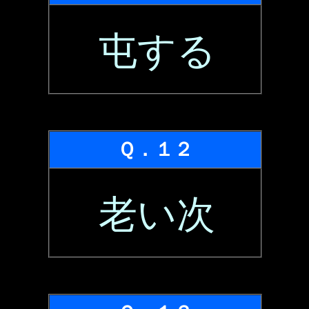
屯する
Ｑ．１２
老い次