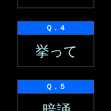
Ｑ．４
挙って
Ｑ．５
暗誦