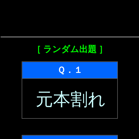
［ ランダム出題 ］
Ｑ．１
元本割れ