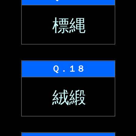
標縄
Ｑ．１８
絨緞