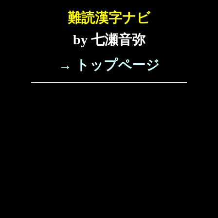
難読漢字ナビ
by 七瀬音弥
→ トップページ