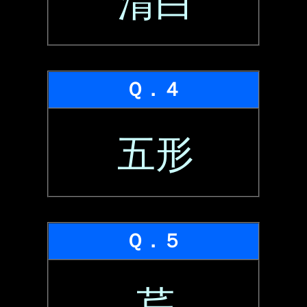
清白
Ｑ．４
五形
Ｑ．５
芹