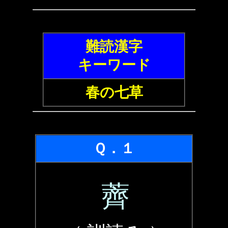
難読漢字
キーワード
春の七草
Ｑ．１
薺