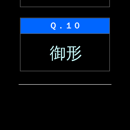
Ｑ．１０
御形