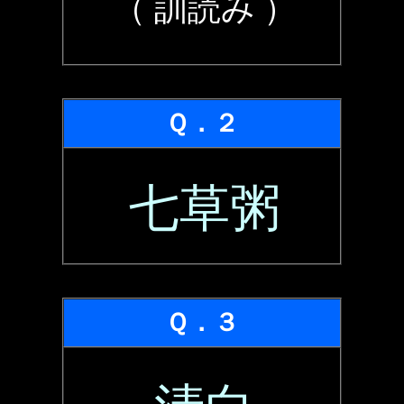
（ 訓読み ）
Ｑ．２
七草粥
Ｑ．３