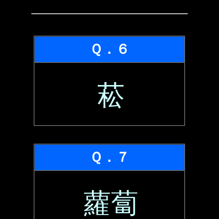
Ｑ．６
菘
Ｑ．７
蘿蔔