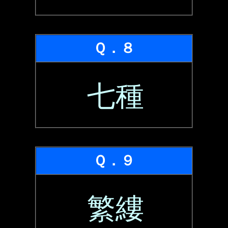
Ｑ．８
七種
Ｑ．９
繁縷