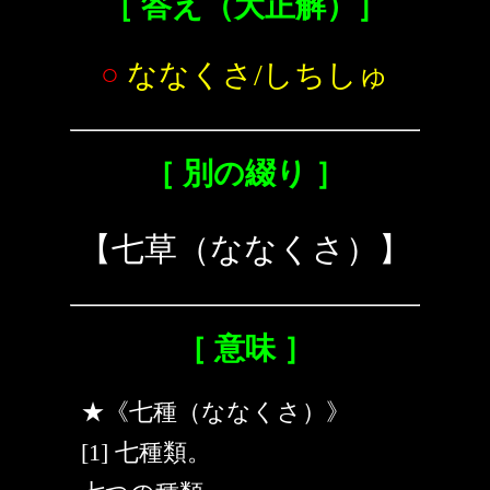
［ 答え（大正解）］
○
ななくさ/しちしゅ
［ 別の綴り ］
【七草（ななくさ）】
［ 意味 ］
★《七種（ななくさ）》
[1] 七種類。