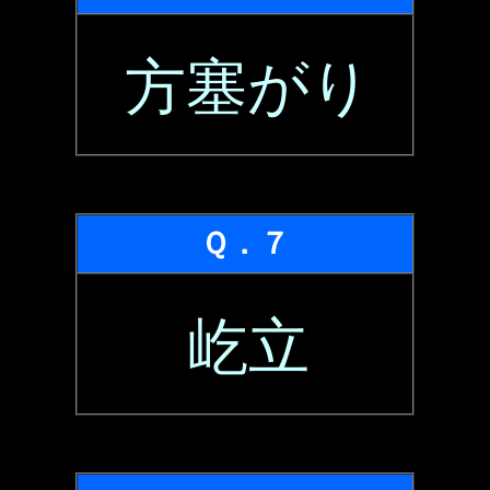
方塞がり
Ｑ．７
屹立