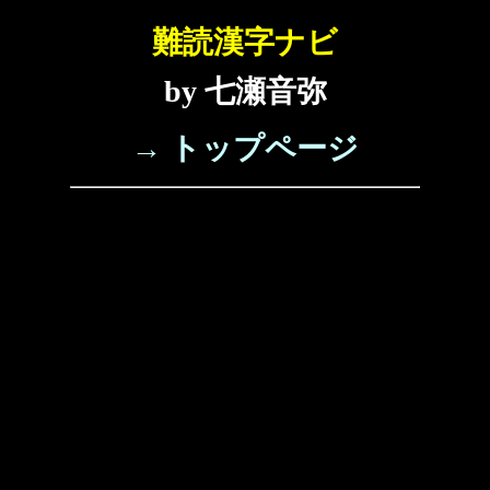
難読漢字ナビ
by 七瀬音弥
→ トップページ