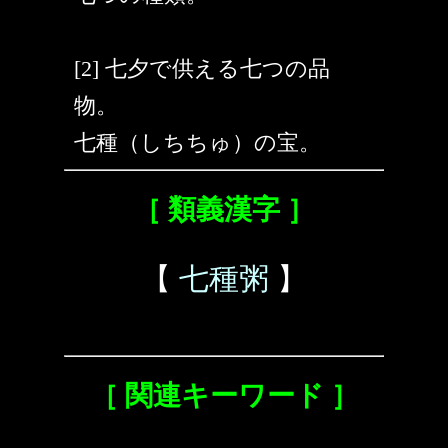
[2] 七夕で供える七つの品
物。
七種（しちちゅ）の宝。
［ 類義漢字 ］
【
七種粥
】
［ 関連キーワード ］