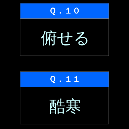
Ｑ．１０
俯せる
Ｑ．１１
酷寒