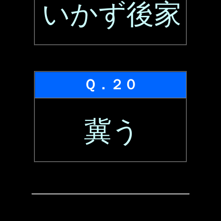
いかず後家
Ｑ．２０
冀う