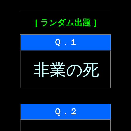
［ ランダム出題 ］
Ｑ．１
非業の死
Ｑ．２