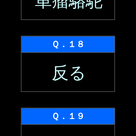
単瘤駱駝
Ｑ．１８
反る
Ｑ．１９