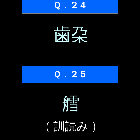
Ｑ．２４
歯朶
Ｑ．２５
艝
（ 訓読み ）