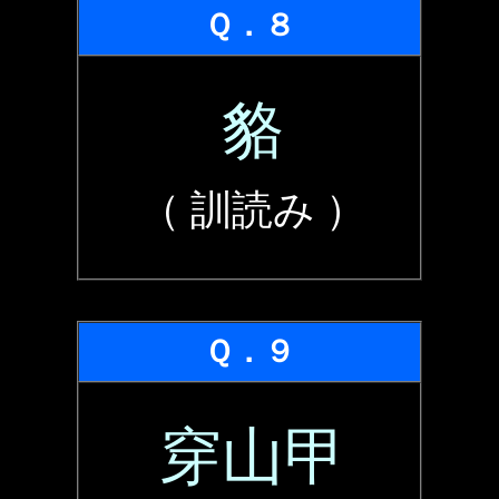
Ｑ．８
貉
（ 訓読み ）
Ｑ．９
穿山甲