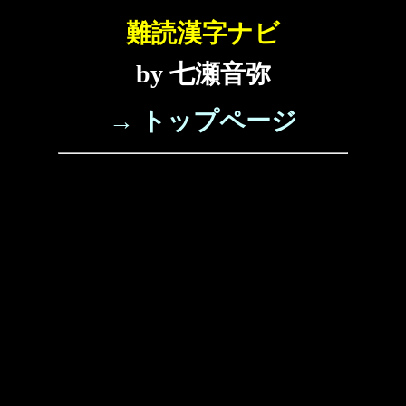
難読漢字ナビ
by 七瀬音弥
→ トップページ