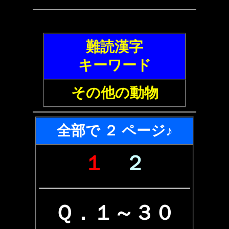
難読漢字
キーワード
その他の動物
全部で ２ ページ♪
１
２
Ｑ．１～３０