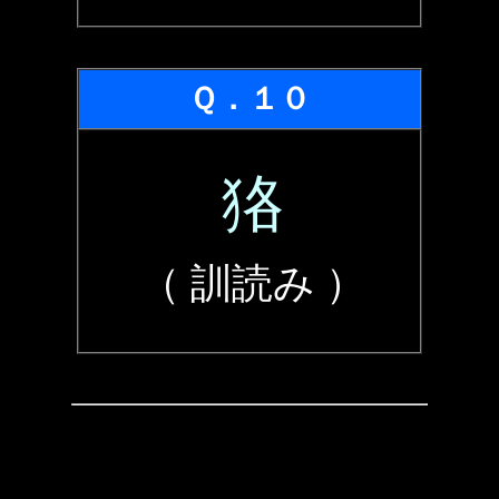
Ｑ．１０
狢
（ 訓読み ）