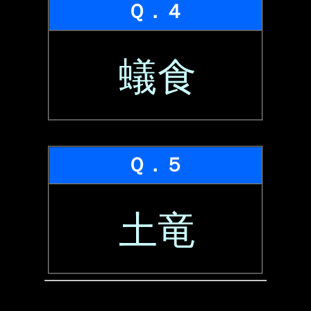
Ｑ．４
蟻食
Ｑ．５
土竜