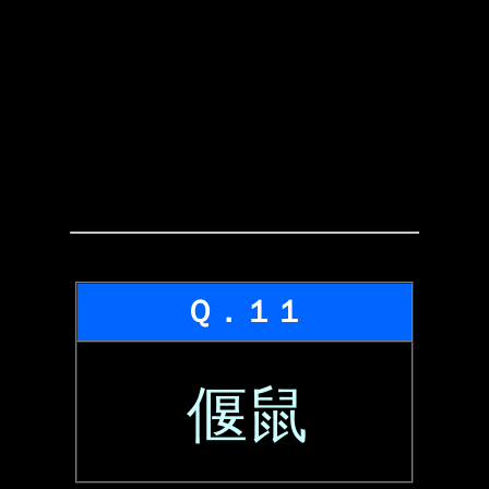
Ｑ．１１
偃鼠