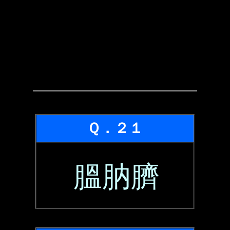
Ｑ．２１
膃肭臍