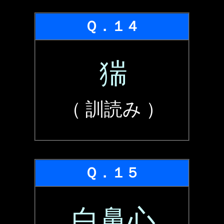
Ｑ．１４
猯
（ 訓読み ）
Ｑ．１５
白鼻心