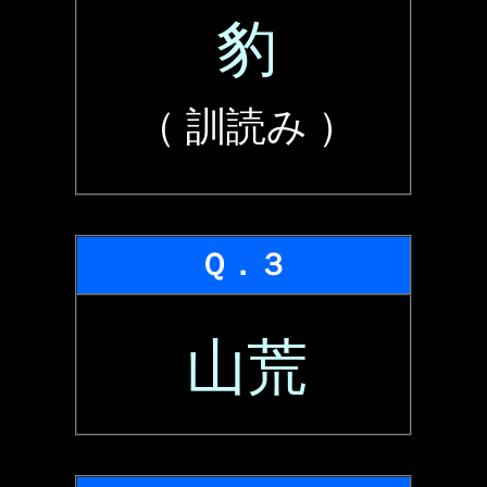
豹
（ 訓読み ）
Ｑ．３
山荒