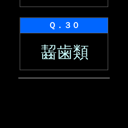
Ｑ．３０
齧歯類