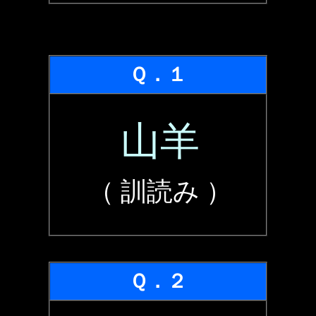
Ｑ．１
山羊
（ 訓読み ）
Ｑ．２