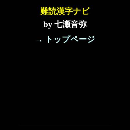
難読漢字ナビ
by 七瀬音弥
→ トップページ