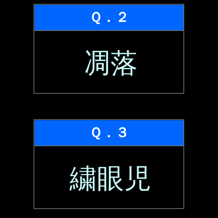
Ｑ．２
凋落
Ｑ．３
繍眼児