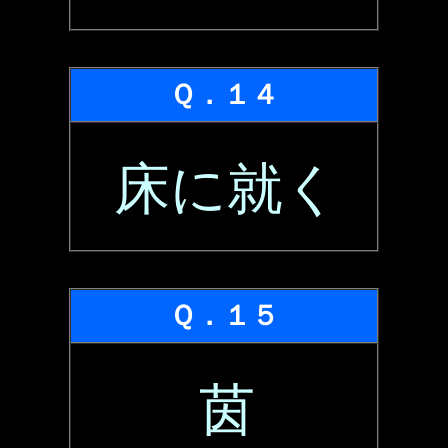
Ｑ．１４
床に就く
Ｑ．１５
茵