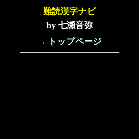
難読漢字ナビ
by 七瀬音弥
→ トップページ