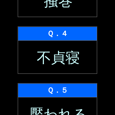
掻巻
Ｑ．４
不貞寝
Ｑ．５
魘われる