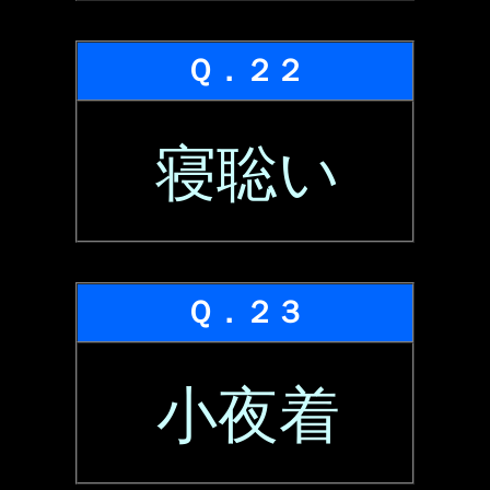
Ｑ．２２
寝聡い
Ｑ．２３
小夜着