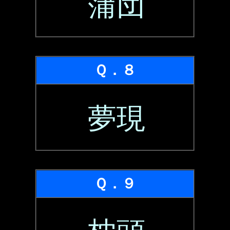
蒲団
Ｑ．８
夢現
Ｑ．９