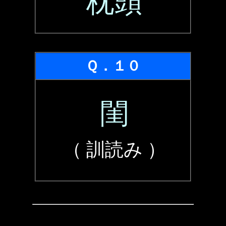
枕頭
Ｑ．１０
閨
（ 訓読み ）