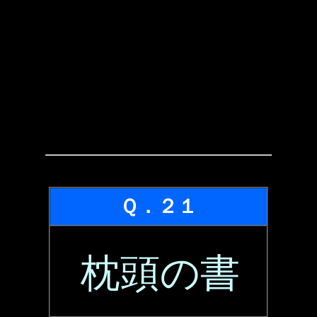
Ｑ．２１
枕頭の書