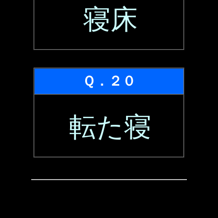
寝床
Ｑ．２０
転た寝