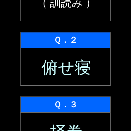
（ 訓読み ）
Ｑ．２
俯せ寝
Ｑ．３