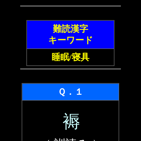
難読漢字
キーワード
睡眠/寝具
Ｑ．１
褥