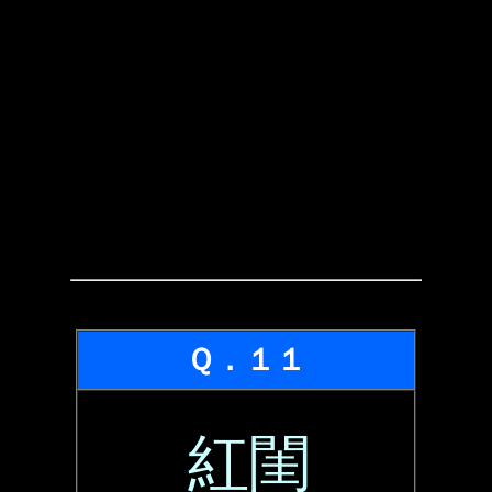
Ｑ．１１
紅閨