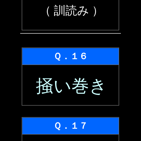
（ 訓読み ）
Ｑ．１６
掻い巻き
Ｑ．１７