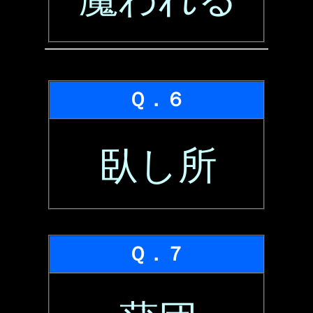
Ｑ．６
臥し所
Ｑ．７