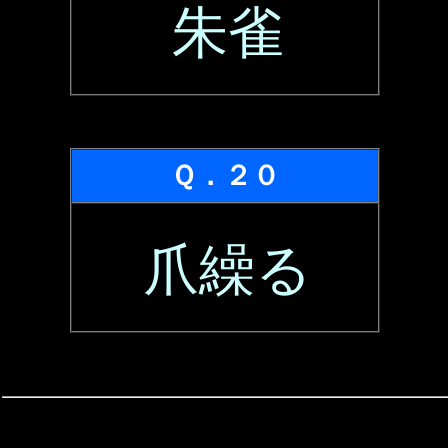
朱雀
Ｑ．２０
爪繰る