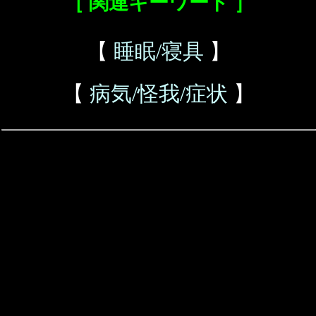
［ 関連キーワード ］
【
睡眠/寝具
】
【
病気/怪我/症状
】