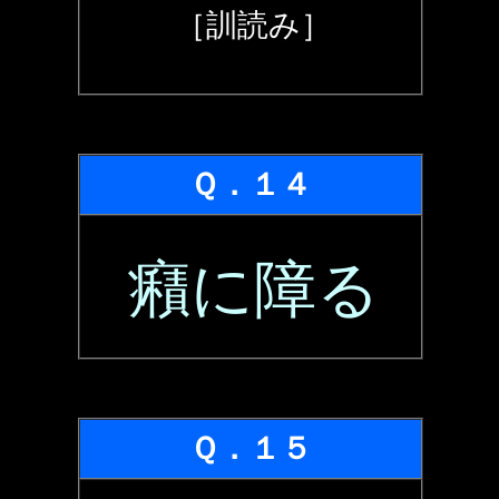
［訓読み］
Ｑ．１４
癪に障る
Ｑ．１５