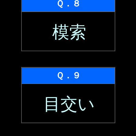
Ｑ．８
模索
Ｑ．９
目交い