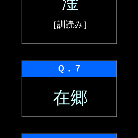
淦
［訓読み］
Ｑ．７
在郷