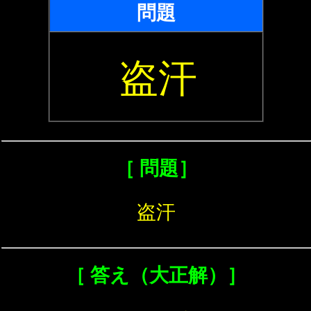
問題
盗汗
［ 問題］
盗汗
［ 答え（大正解）］