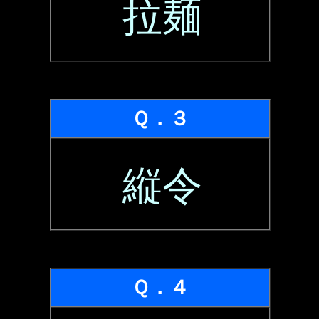
拉麺
Ｑ．３
縦令
Ｑ．４