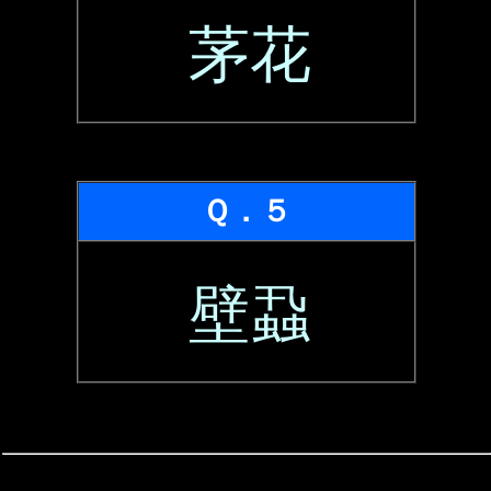
茅花
Ｑ．５
壁蝨