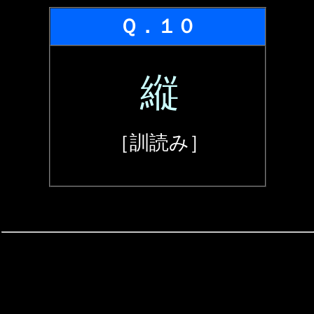
Ｑ．１０
縦
［訓読み］