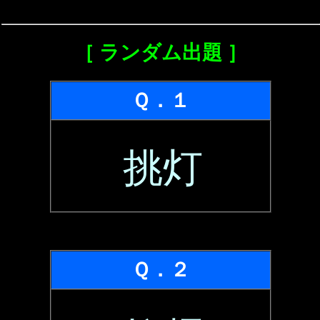
［ ランダム出題 ］
Ｑ．１
挑灯
Ｑ．２