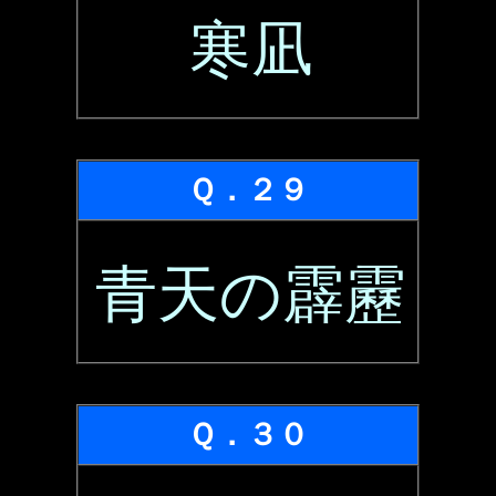
寒凪
Ｑ．２９
青天の霹靂
Ｑ．３０