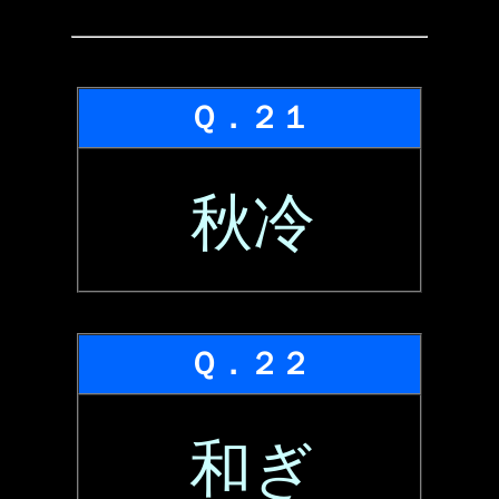
Ｑ．２１
秋冷
Ｑ．２２
和ぎ