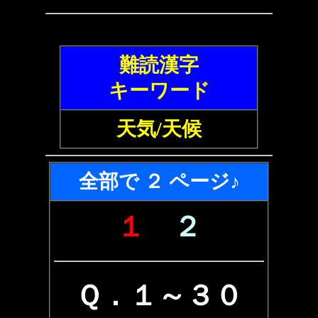
難読漢字
キーワード
天気/天候
全部で ２ ページ♪
１
２
Ｑ．１～３０