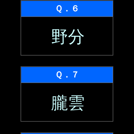
Ｑ．６
野分
Ｑ．７
朧雲