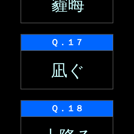
霾晦
Ｑ．１７
凪ぐ
Ｑ．１８