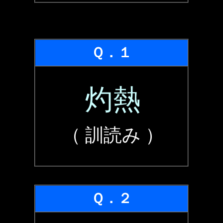
Ｑ．１
灼熱
（ 訓読み ）
Ｑ．２