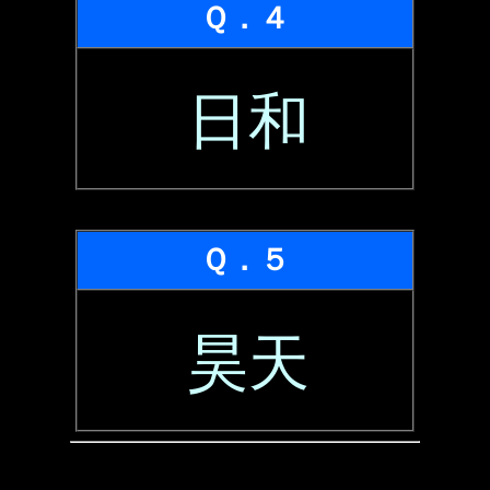
Ｑ．４
日和
Ｑ．５
昊天