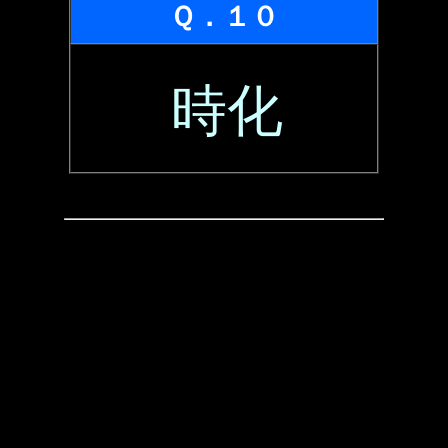
Ｑ．１０
時化