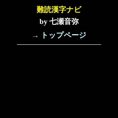
難読漢字ナビ
by 七瀬音弥
→ トップページ