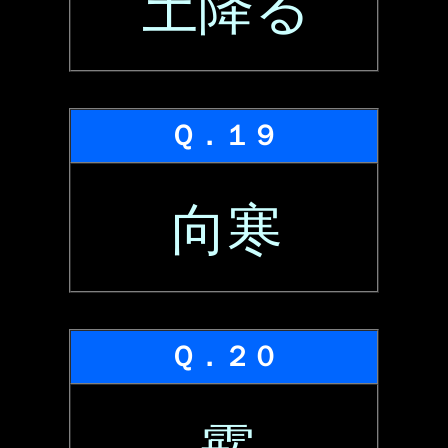
土降る
Ｑ．１９
向寒
Ｑ．２０