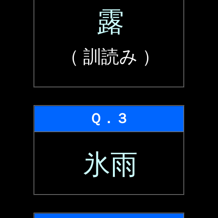
露
（ 訓読み ）
Ｑ．３
氷雨