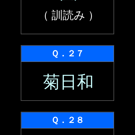
（ 訓読み ）
Ｑ．２７
菊日和
Ｑ．２８