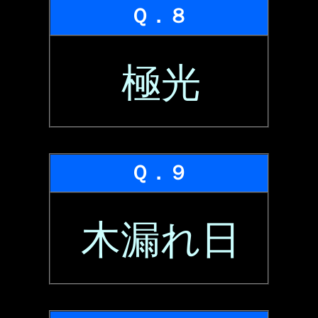
Ｑ．８
極光
Ｑ．９
木漏れ日