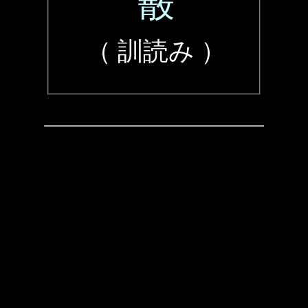
霰
（ 訓読み ）