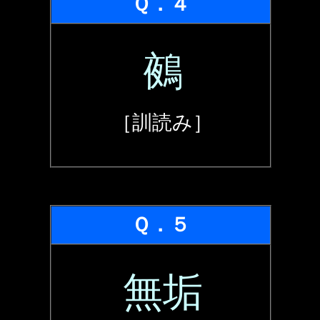
Ｑ．４
鵺
［訓読み］
Ｑ．５
無垢