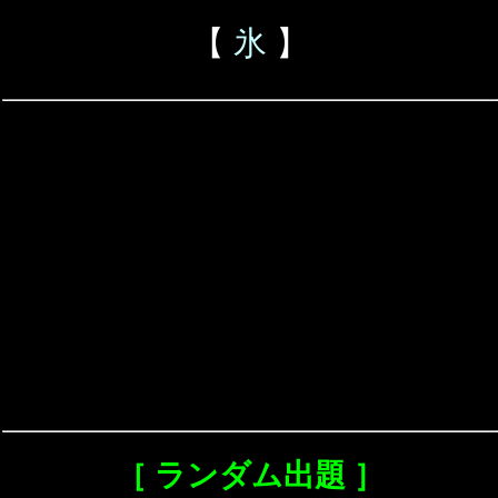
【
氷
】
［ ランダム出題 ］