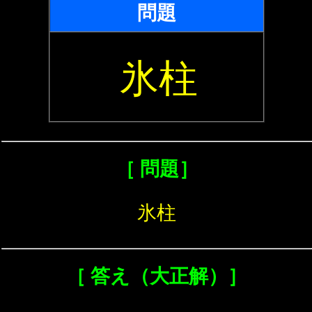
問題
氷柱
［ 問題］
氷柱
［ 答え（大正解）］