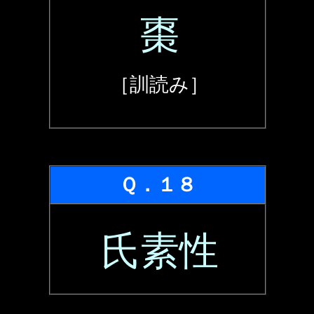
棗
［訓読み］
Ｑ．１８
氏素性