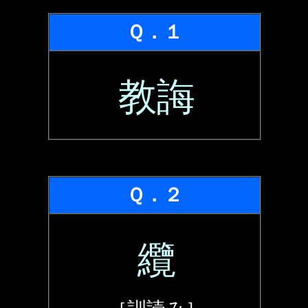
Ｑ．１
教誨
Ｑ．２
纜