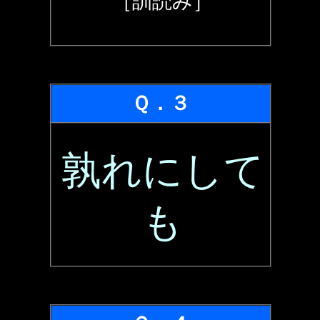
［訓読み］
Ｑ．３
孰れにして
も