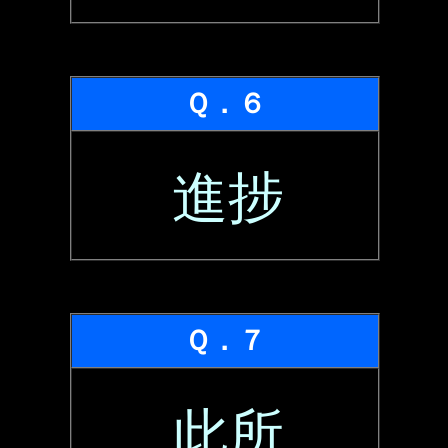
Ｑ．６
進捗
Ｑ．７
此所