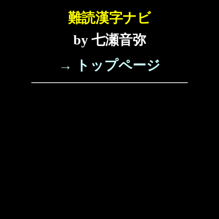
難読漢字ナビ
by 七瀬音弥
→ トップページ