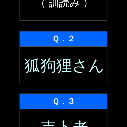
（ 訓読み ）
Ｑ．２
狐狗狸さん
Ｑ．３