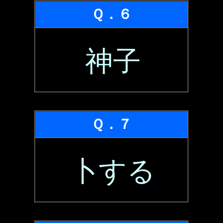
Ｑ．６
神子
Ｑ．７
卜する