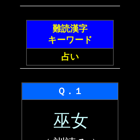
難読漢字
キーワード
占い
Ｑ．１
巫女