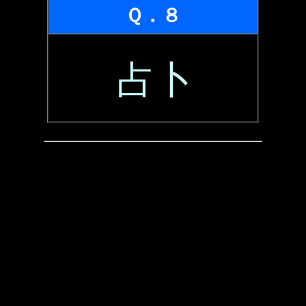
Ｑ．８
占卜