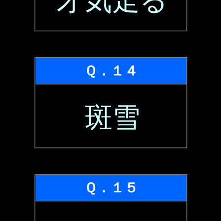
才気走る
Ｑ．１４
斑雪
Ｑ．１５