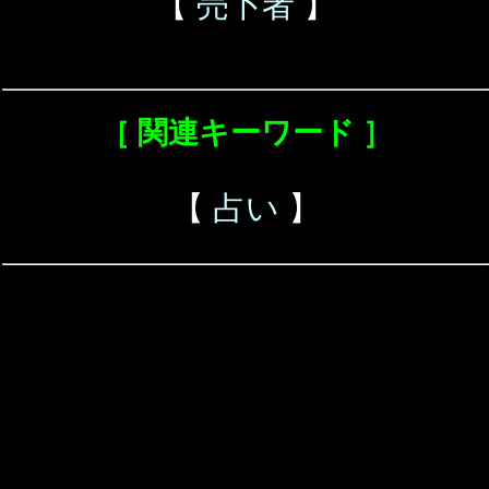
【
売卜者
】
［ 関連キーワード ］
【
占い
】