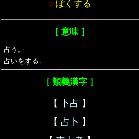
○
ぼくする
［ 意味 ］
占う。
占いをする。
［ 類義漢字 ］
【
卜占
】
【
占卜
】