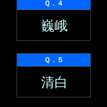
Ｑ．４
巍峨
Ｑ．５
清白