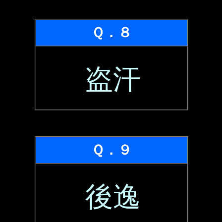
Ｑ．８
盗汗
Ｑ．９
後逸