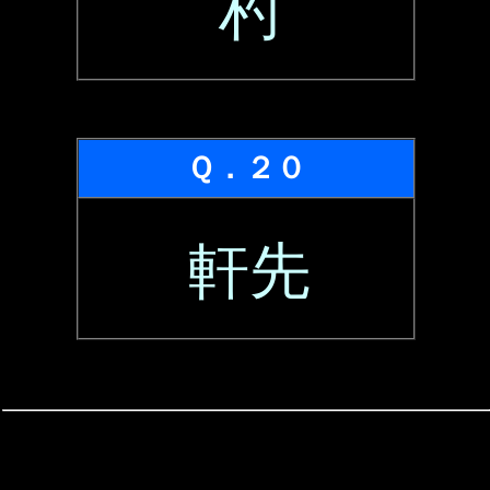
杓
Ｑ．２０
軒先