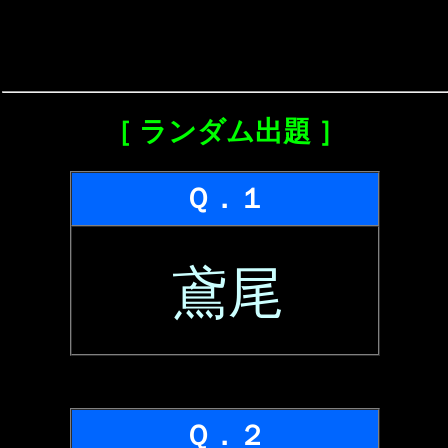
［ ランダム出題 ］
Ｑ．１
鳶尾
Ｑ．２