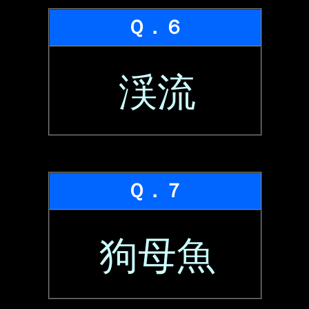
Ｑ．６
渓流
Ｑ．７
狗母魚