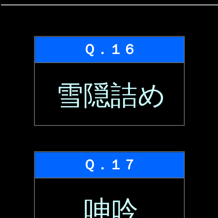
Ｑ．１６
雪隠詰め
Ｑ．１７
呻吟