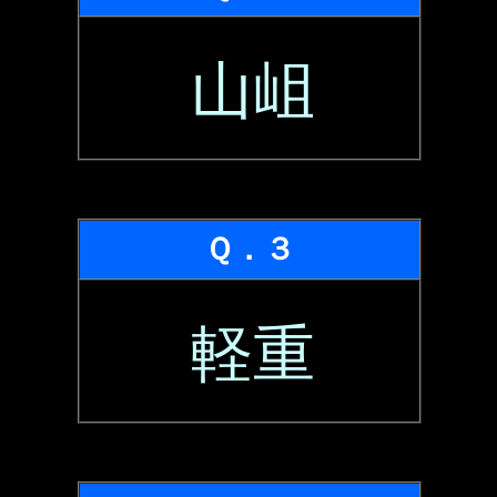
山岨
Ｑ．３
軽重