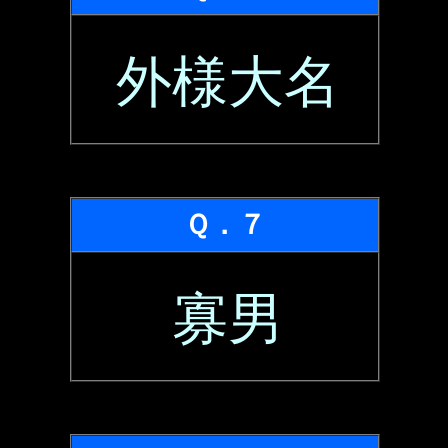
外様大名
Ｑ．７
寡男