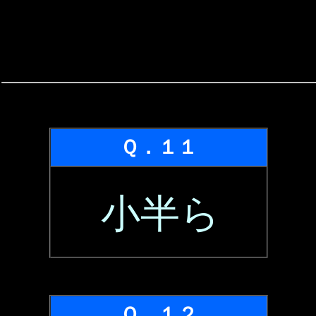
Ｑ．１１
小半ら
Ｑ．１２