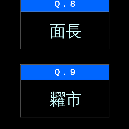
Ｑ．８
面長
Ｑ．９
糶市