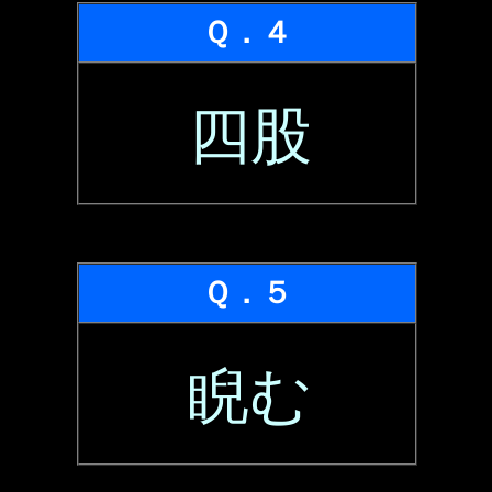
Ｑ．４
四股
Ｑ．５
睨む