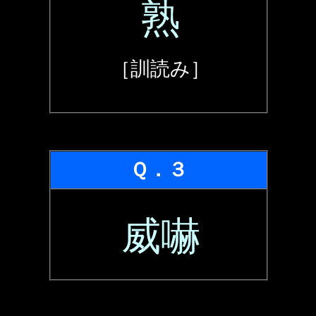
熟
［訓読み］
Ｑ．３
威嚇