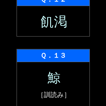
飢渇
Ｑ．１３
鯨
［訓読み］