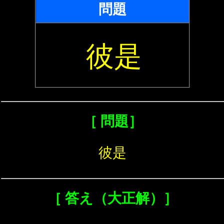
問題
彼是
［ 問題］
彼是
［ 答え（大正解）］