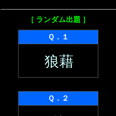
［ ランダム出題 ］
Ｑ．１
狼藉
Ｑ．２