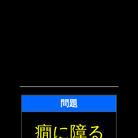
問題
癇に障る