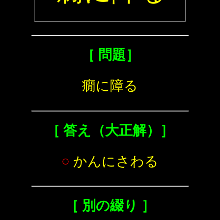
［ 問題］
癇に障る
［ 答え（大正解）］
○
かんにさわる
［ 別の綴り ］