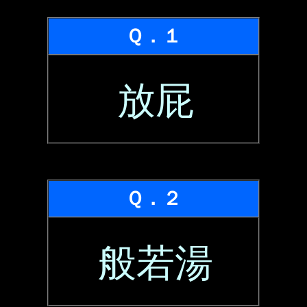
Ｑ．１
放屁
Ｑ．２
般若湯