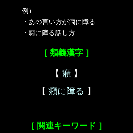
例）
・あの言い方が癇に障る
・癇に障る話し方
［ 類義漢字 ］
【
癪
】
【
癪に障る
】
［ 関連キーワード ］