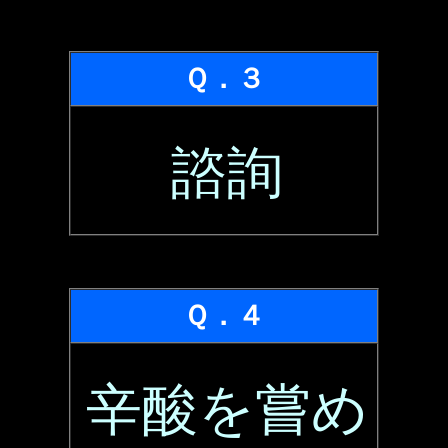
Ｑ．３
諮詢
Ｑ．４
辛酸を嘗め