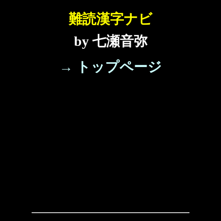
難読漢字ナビ
by 七瀬音弥
→ トップページ