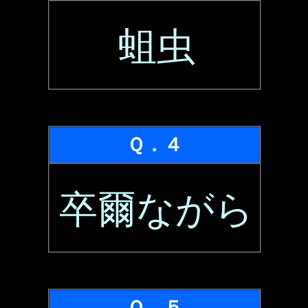
蛆虫
Ｑ．４
卒爾ながら
Ｑ．５