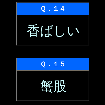
Ｑ．１４
香ばしい
Ｑ．１５
蟹股