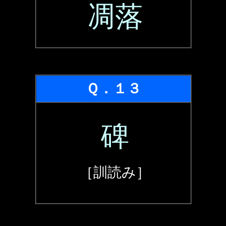
凋落
Ｑ．１３
碑
［訓読み］