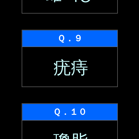
Ｑ．９
疣痔
Ｑ．１０