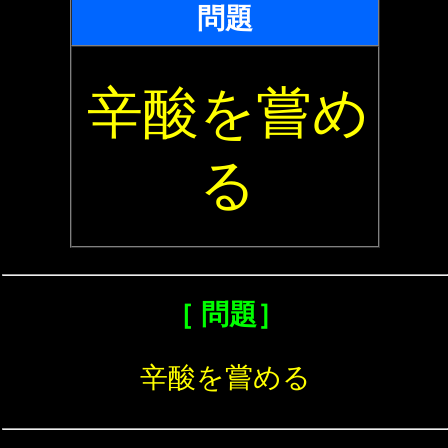
問題
辛酸を嘗め
る
［ 問題］
辛酸を嘗める