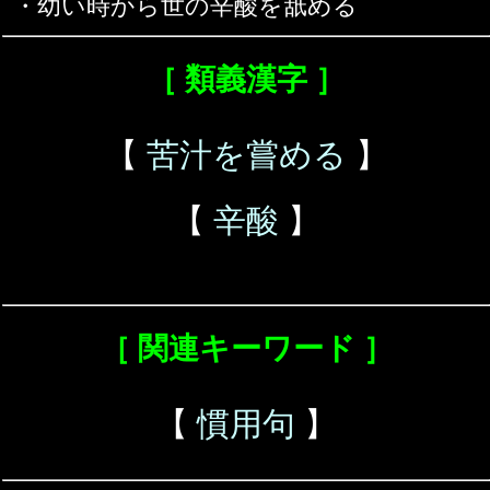
・幼い時から世の辛酸を舐める
［ 類義漢字 ］
【
苦汁を嘗める
】
【
辛酸
】
［ 関連キーワード ］
【
慣用句
】