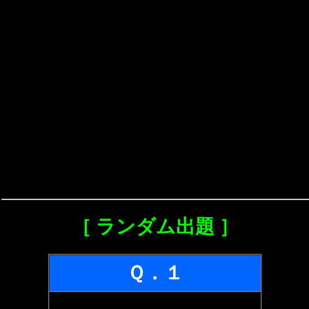
［ ランダム出題 ］
Ｑ．１