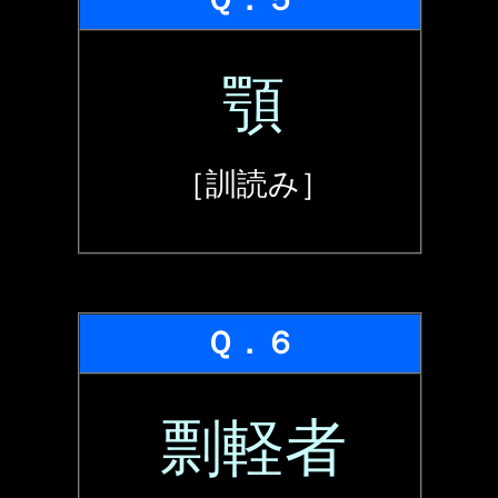
顎
［訓読み］
Ｑ．６
剽軽者