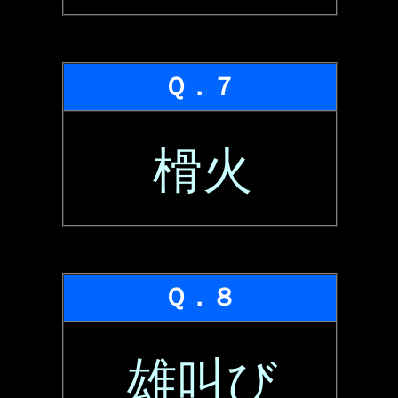
Ｑ．７
榾火
Ｑ．８
雄叫び