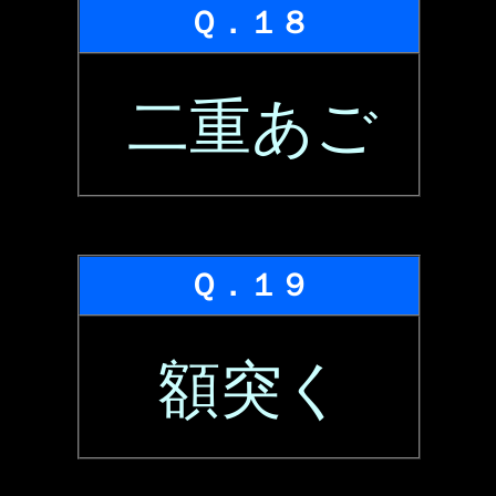
Ｑ．１８
二重あご
Ｑ．１９
額突く