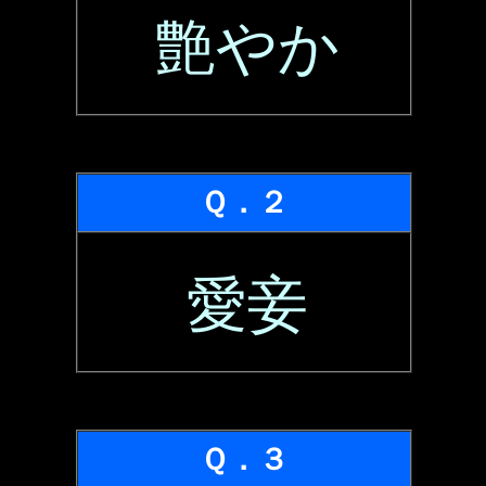
艶やか
Ｑ．２
愛妾
Ｑ．３