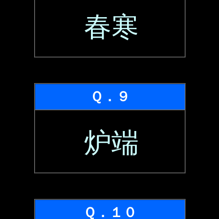
春寒
Ｑ．９
炉端
Ｑ．１０