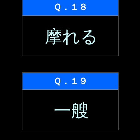
Ｑ．１８
摩れる
Ｑ．１９
一艘