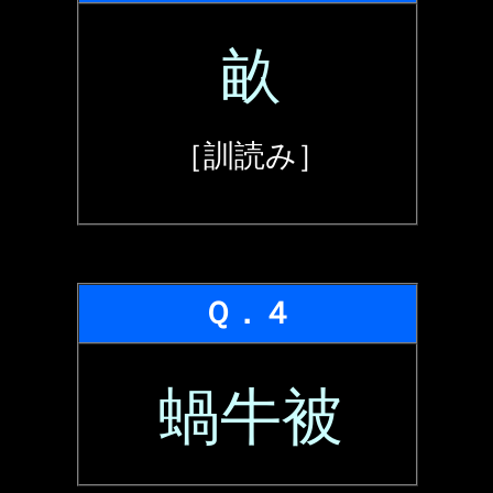
畝
［訓読み］
Ｑ．４
蝸牛被