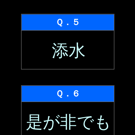
Ｑ．５
添水
Ｑ．６
是が非でも