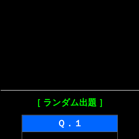
［ ランダム出題 ］
Ｑ．１