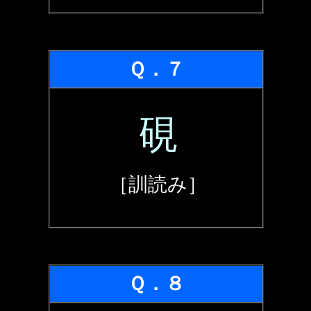
Ｑ．７
硯
［訓読み］
Ｑ．８