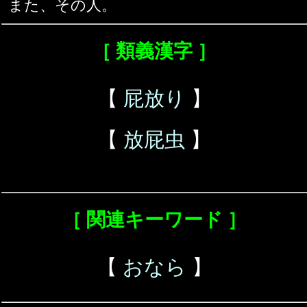
また、その人。
［ 類義漢字 ］
【
屁放り
】
【
放屁虫
】
［ 関連キーワード ］
【
おなら
】