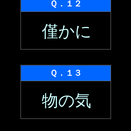
Ｑ．１２
僅かに
Ｑ．１３
物の気