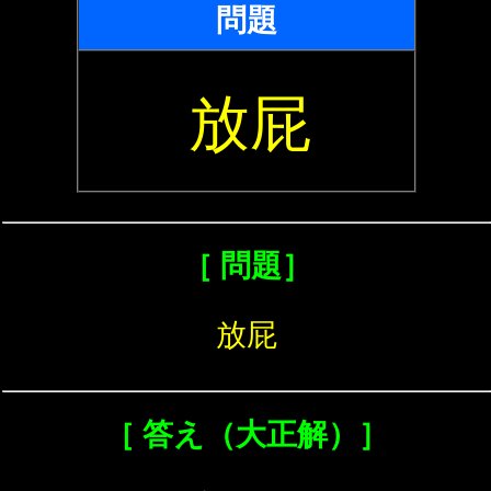
問題
放屁
［ 問題］
放屁
［ 答え（大正解）］