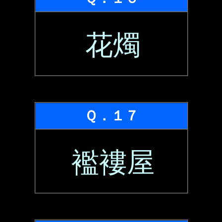
花燭
Ｑ．１７
襤褸屋