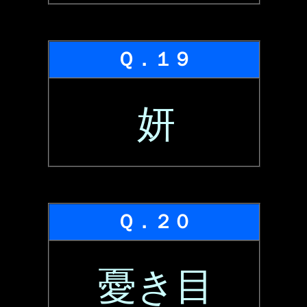
Ｑ．１９
妍
Ｑ．２０
憂き目