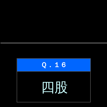
Ｑ．１６
四股