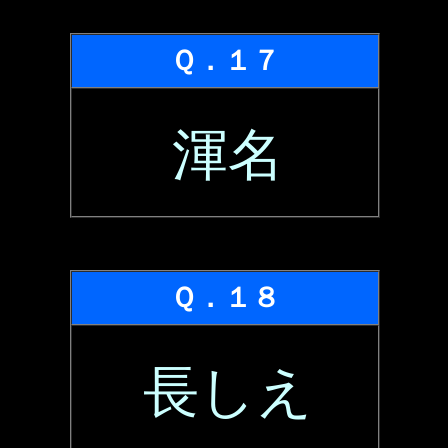
Ｑ．１７
渾名
Ｑ．１８
長しえ