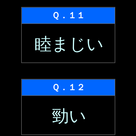
Ｑ．１１
睦まじい
Ｑ．１２
勁い