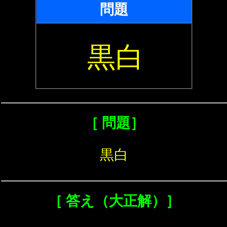
問題
黒白
［ 問題］
黒白
［ 答え（大正解）］