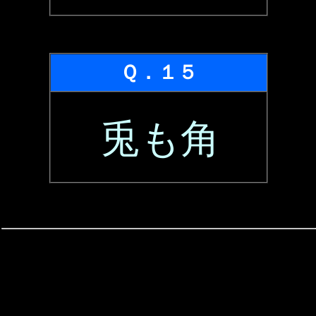
Ｑ．１５
兎も角