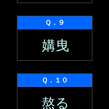
Ｑ．９
媾曳
Ｑ．１０
熬る