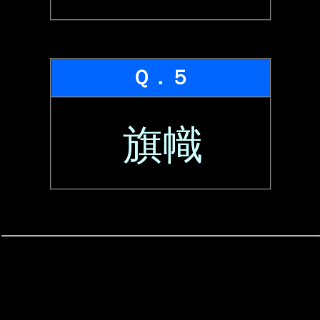
Ｑ．５
旗幟