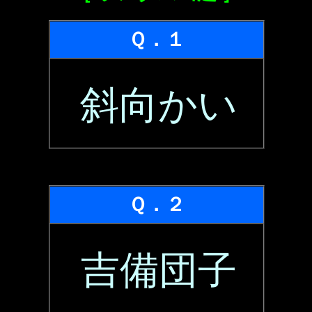
Ｑ．１
斜向かい
Ｑ．２
吉備団子