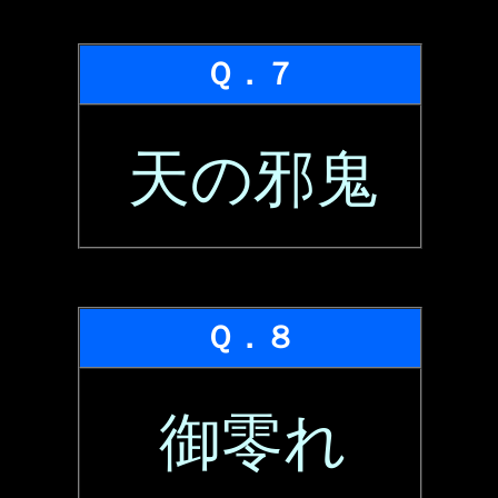
Ｑ．７
天の邪鬼
Ｑ．８
御零れ