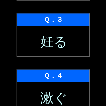
Ｑ．３
妊る
Ｑ．４
漱ぐ