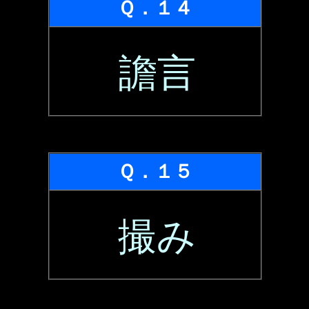
Ｑ．１４
譫言
Ｑ．１５
撮み