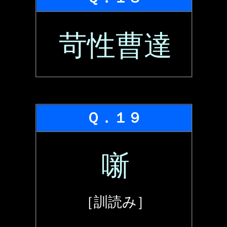
苛性曹達
Ｑ．１９
噺
［訓読み］