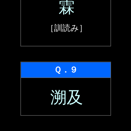
霖
［訓読み］
Ｑ．９
溯及