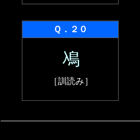
Ｑ．２０
鳰
［訓読み］