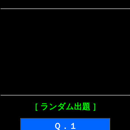
［ ランダム出題 ］
Ｑ．１