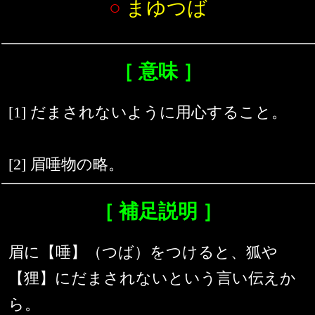
○
まゆつば
［ 意味 ］
[1] だまされないように用心すること。
[2] 眉唾物の略。
［ 補足説明 ］
眉に【唾】（つば）をつけると、狐や
【狸】にだまされないという言い伝えか
ら。