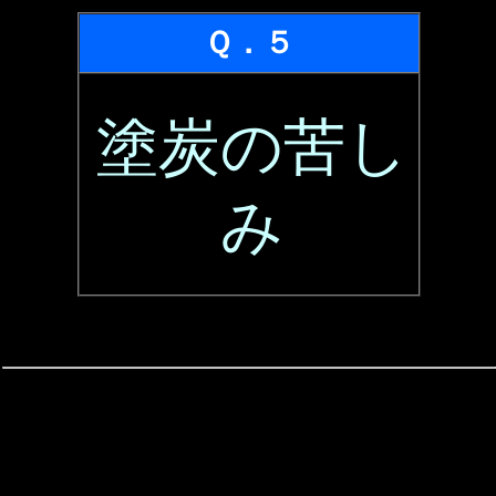
Ｑ．５
塗炭の苦し
み