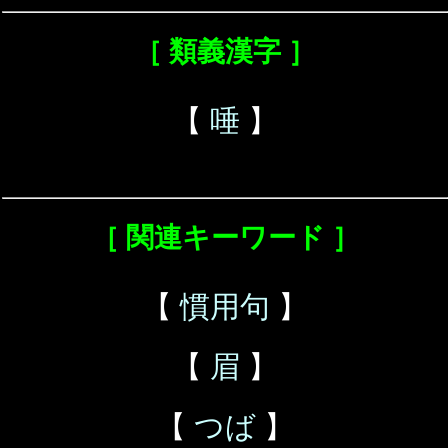
［ 類義漢字 ］
【
唾
】
［ 関連キーワード ］
【
慣用句
】
【
眉
】
【
つば
】