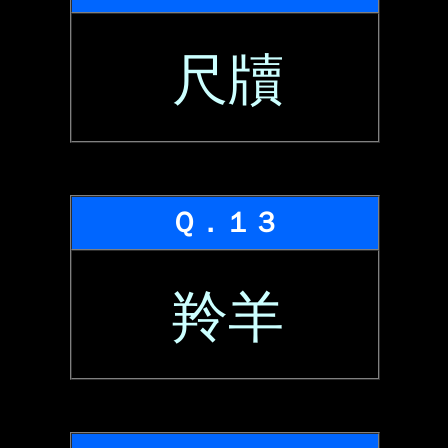
尺牘
Ｑ．１３
羚羊