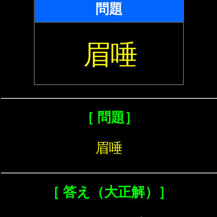
問題
眉唾
［ 問題］
眉唾
［ 答え（大正解）］