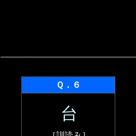
Ｑ．６
台
［訓読み］