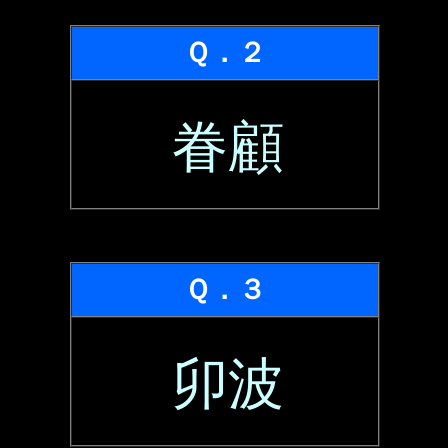
Ｑ．２
眷顧
Ｑ．３
卯波