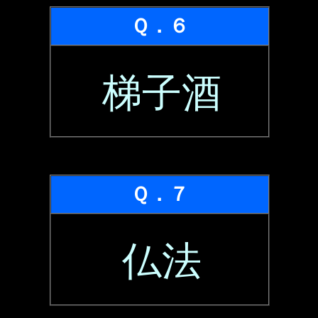
Ｑ．６
梯子酒
Ｑ．７
仏法