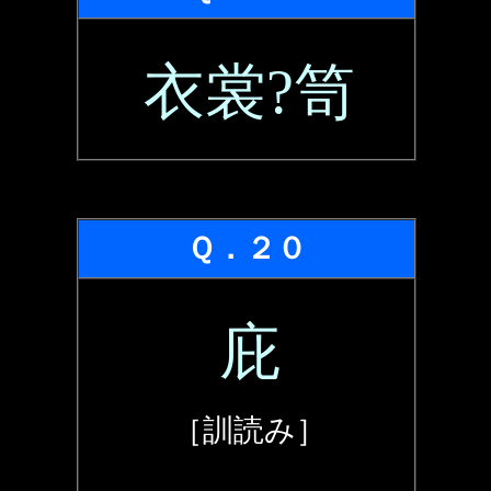
衣裳?笥
Ｑ．２０
庇
［訓読み］