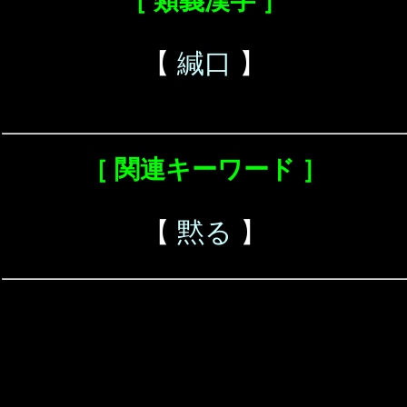
［ 類義漢字 ］
【
緘口
】
［ 関連キーワード ］
【
黙る
】