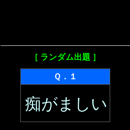
［ ランダム出題 ］
Ｑ．１
痴がましい