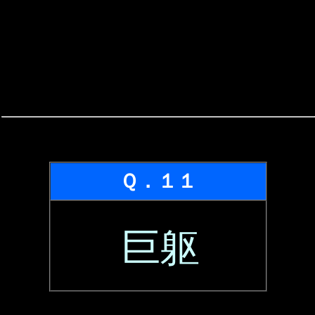
Ｑ．１１
巨躯