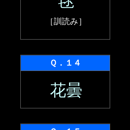
毬
［訓読み］
Ｑ．１４
花曇