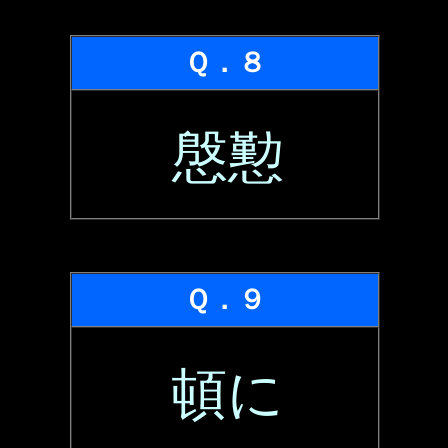
Ｑ．８
慇懃
Ｑ．９
頓に