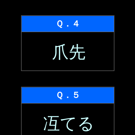
Ｑ．４
爪先
Ｑ．５
冱てる