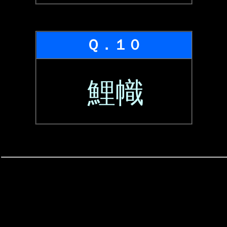
Ｑ．１０
鯉幟