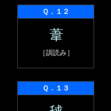
Ｑ．１２
葦
［訓読み］
Ｑ．１３