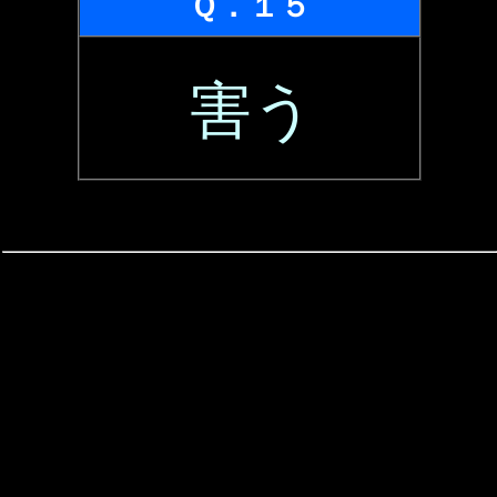
Ｑ．１５
害う