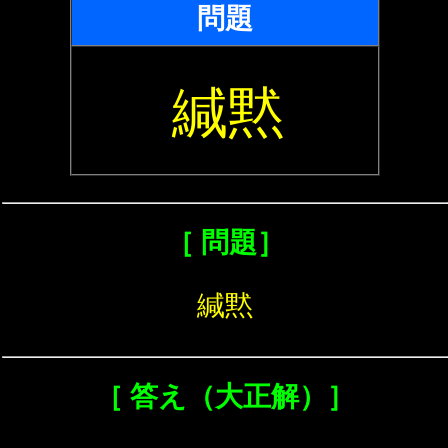
問題
緘黙
［ 問題］
緘黙
［ 答え（大正解）］