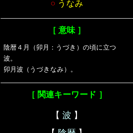
○
うなみ
［ 意味 ］
陰暦４月（卯月：うづき）の頃に立つ
波。
卯月波（うづきなみ）。
［ 関連キーワード ］
【
波
】
【
陰暦
】