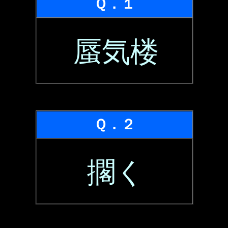
Ｑ．１
蜃気楼
Ｑ．２
擱く