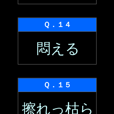
Ｑ．１４
悶える
Ｑ．１５
擦れっ枯ら