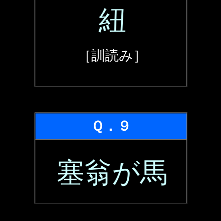
紐
［訓読み］
Ｑ．９
塞翁が馬