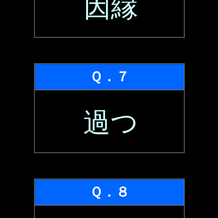
因縁
Ｑ．７
過つ
Ｑ．８