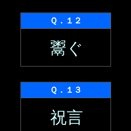
Ｑ．１２
鬻ぐ
Ｑ．１３
祝言