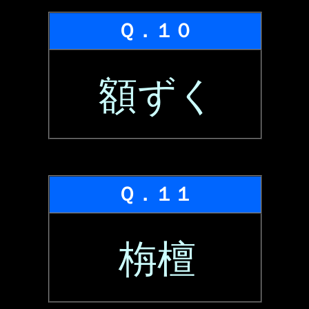
Ｑ．１０
額ずく
Ｑ．１１
栴檀