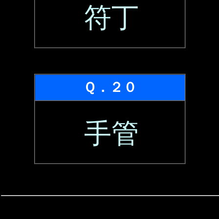
符丁
Ｑ．２０
手管