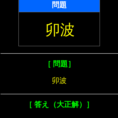
問題
卯波
［ 問題］
卯波
［ 答え（大正解）］