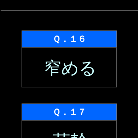
Ｑ．１６
窄める
Ｑ．１７