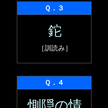
Ｑ．３
鉈
［訓読み］
Ｑ．４
惻隠の情