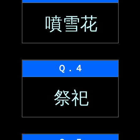
噴雪花
Ｑ．４
祭祀