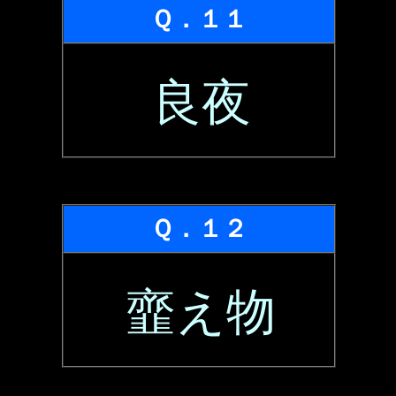
Ｑ．１１
良夜
Ｑ．１２
韲え物