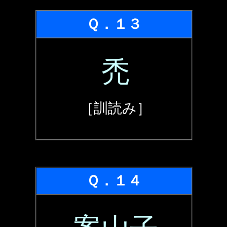
Ｑ．１３
禿
［訓読み］
Ｑ．１４