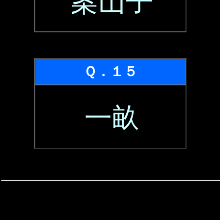
案山子
Ｑ．１５
一畝