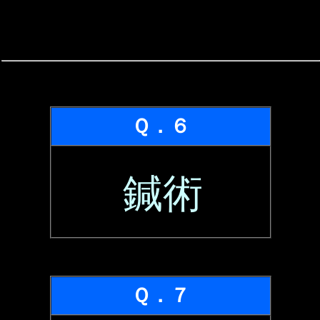
Ｑ．６
鍼術
Ｑ．７