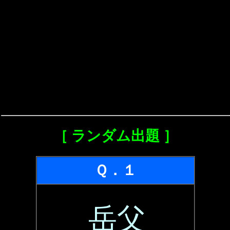
［ ランダム出題 ］
Ｑ．１
岳父