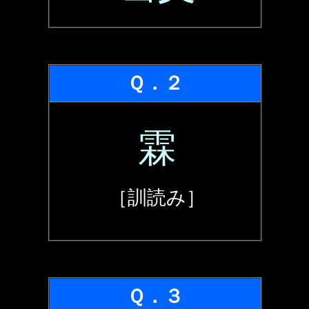
Ｑ．２
霖
［訓読み］
Ｑ．３