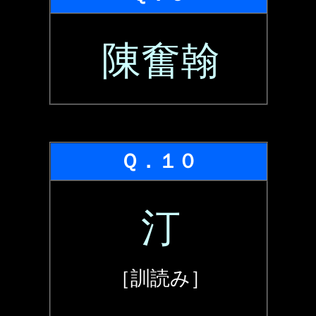
陳奮翰
Ｑ．１０
汀
［訓読み］