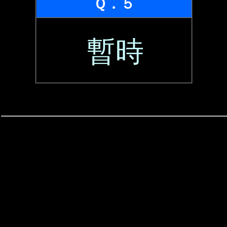
Ｑ．５
暫時