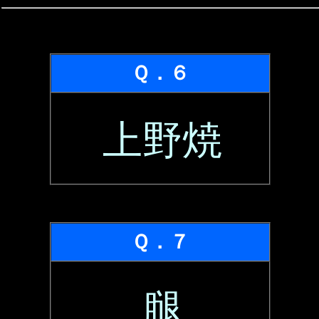
Ｑ．６
上野焼
Ｑ．７
腿