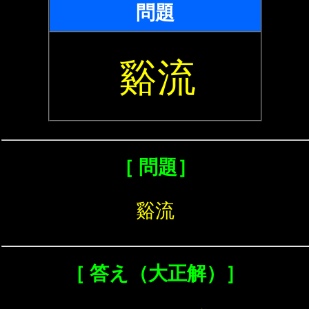
問題
谿流
［ 問題］
谿流
［ 答え（大正解）］