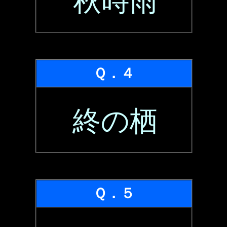
秋時雨
Ｑ．４
終の栖
Ｑ．５