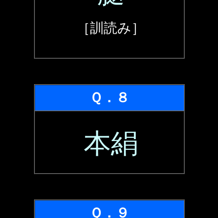
［訓読み］
Ｑ．８
本絹
Ｑ．９