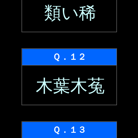
類い稀
Ｑ．１２
木葉木菟
Ｑ．１３