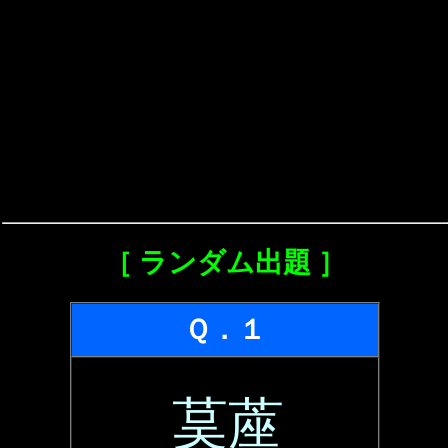
［ ランダム出題 ］
Ｑ．１
茣蓙