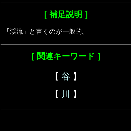
［ 補足説明 ］
「渓流」と書くのが一般的。
［ 関連キーワード ］
【
谷
】
【
川
】