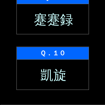
蹇蹇録
Ｑ．１０
凱旋