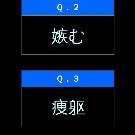
Ｑ．２
嫉む
Ｑ．３
痩躯