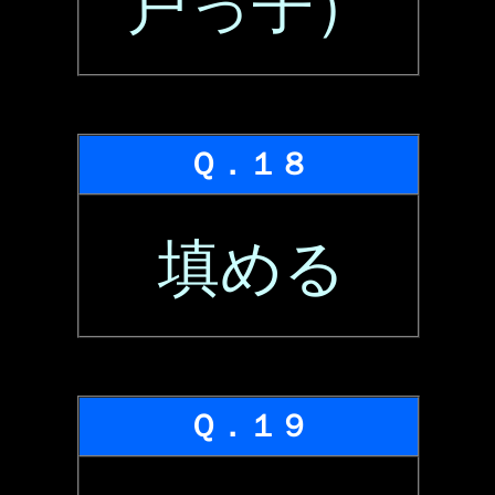
戸っ子）
Ｑ．１８
填める
Ｑ．１９