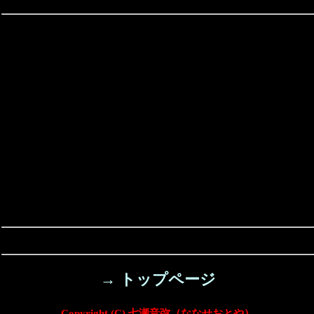
→ トップページ
Copyright (C) 七瀬音弥（ななせおとや）