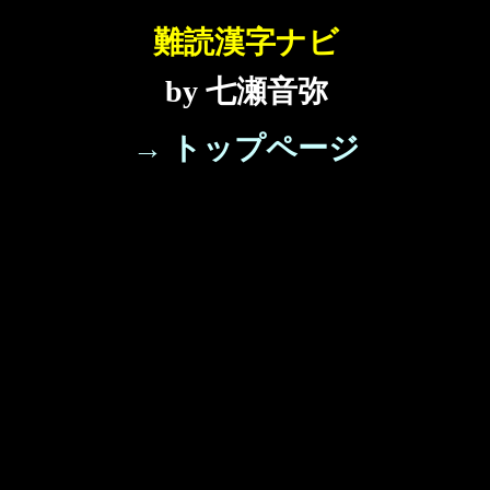
難読漢字ナビ
by 七瀬音弥
→ トップページ