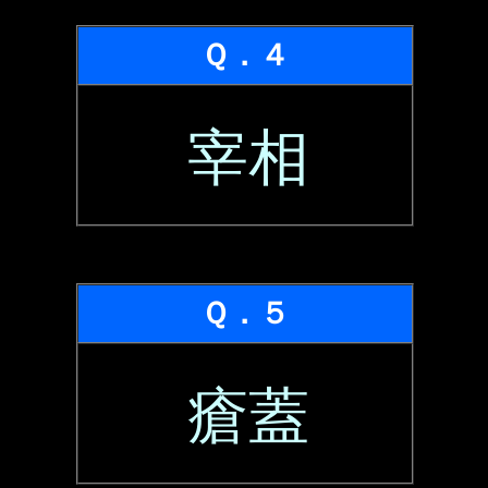
Ｑ．４
宰相
Ｑ．５
瘡蓋