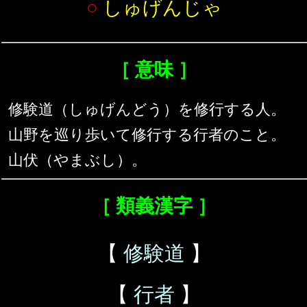
○
しゅげんじゃ
［ 意味 ］
修験道（しゅげんどう）を修行する人。
山野を巡り歩いて修行する行者のこと。
山伏（やまぶし）。
［ 類義漢字 ］
【
修験道
】
【
行者
】