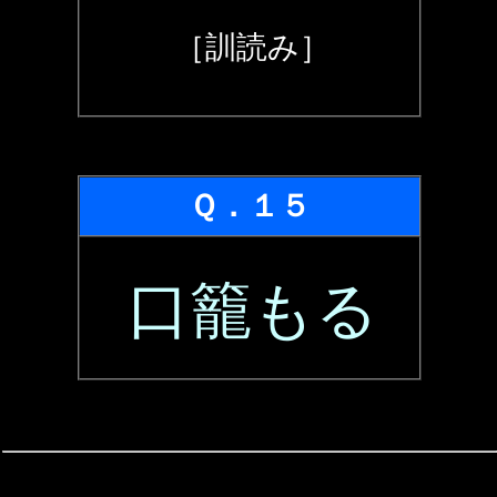
［訓読み］
Ｑ．１５
口籠もる