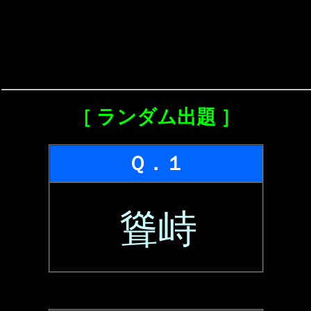
［ ランダム出題 ］
Ｑ．１
聳峙