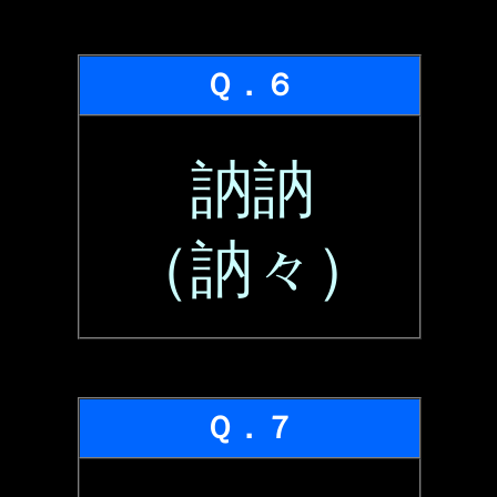
Ｑ．６
訥訥
（訥々）
Ｑ．７