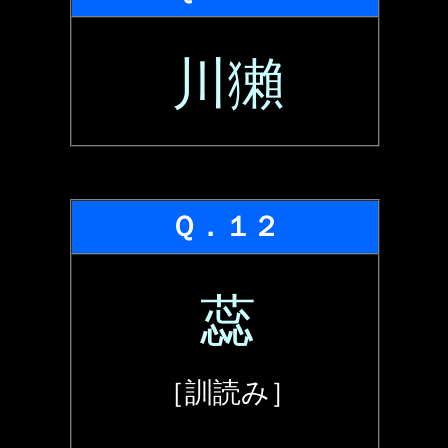
川獺
Ｑ．１２
蕊
［訓読み］