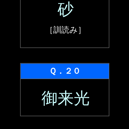
砂
［訓読み］
Ｑ．２０
御来光