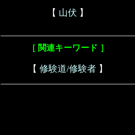
【
山伏
】
［ 関連キーワード ］
【
修験道/修験者
】