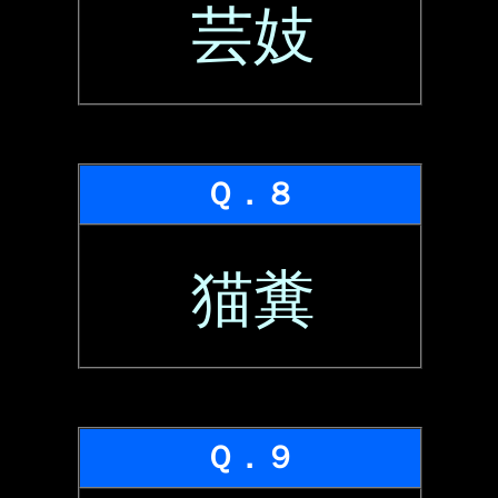
芸妓
Ｑ．８
猫糞
Ｑ．９