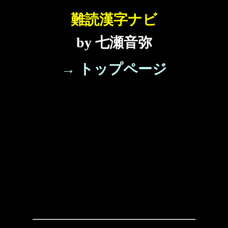
難読漢字ナビ
by 七瀬音弥
→ トップページ