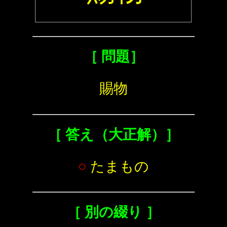
［ 問題］
賜物
［ 答え（大正解）］
○
たまもの
［ 別の綴り ］