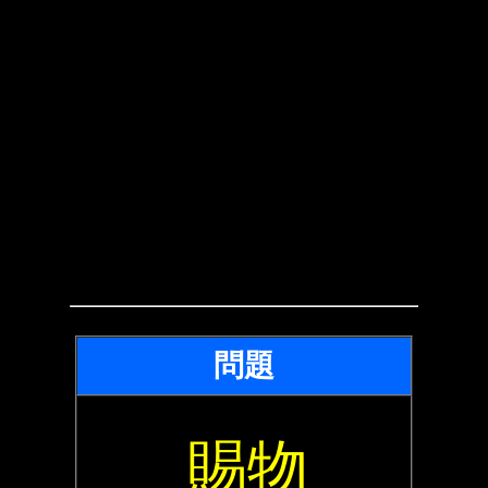
問題
賜物