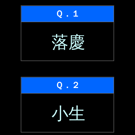
Ｑ．１
落慶
Ｑ．２
小生