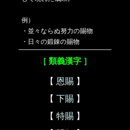
例）
・並々ならぬ努力の賜物
・日々の鍛錬の賜物
［ 類義漢字 ］
【
恩賜
】
【
下賜
】
【
特賜
】