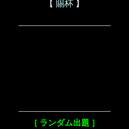
【
賜杯
】
［ ランダム出題 ］