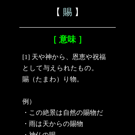
【
賜
】
［ 意味 ］
[1] 天や神から、恩恵や祝福
として与えられたもの。
賜（たまわ）り物。
例）
・この絶景は自然の賜物だ
・雨は天からの賜物
・神仏の賜