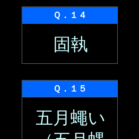
Ｑ．１４
固執
Ｑ．１５
五月蠅い