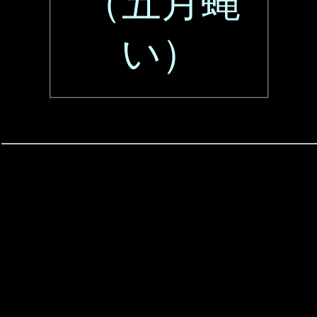
（五月蝿
い）