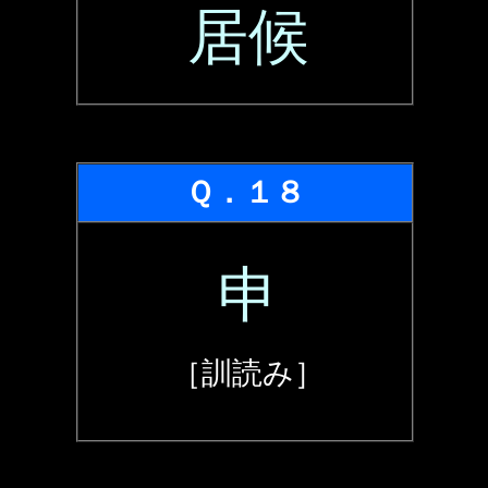
居候
Ｑ．１８
申
［訓読み］