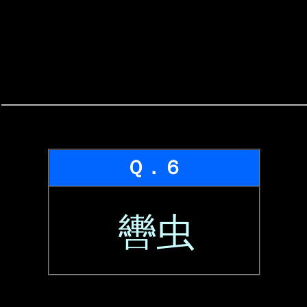
Ｑ．６
轡虫