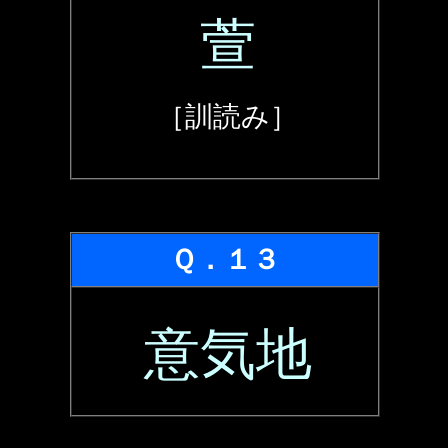
萱
［訓読み］
Ｑ．１３
意気地