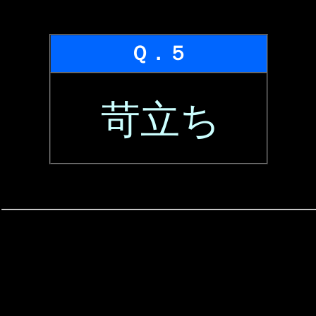
Ｑ．５
苛立ち