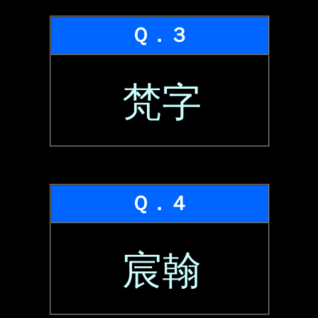
Ｑ．３
梵字
Ｑ．４
宸翰