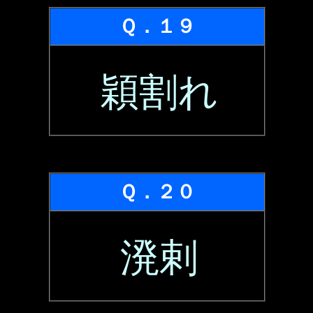
Ｑ．１９
穎割れ
Ｑ．２０
溌剌