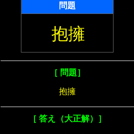
問題
抱擁
［ 問題］
抱擁
［ 答え（大正解）］