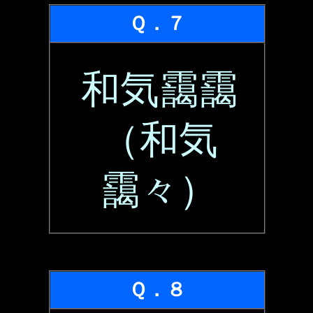
Ｑ．７
和気靄靄
（和気
靄々）
Ｑ．８