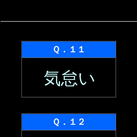
Ｑ．１１
気怠い
Ｑ．１２