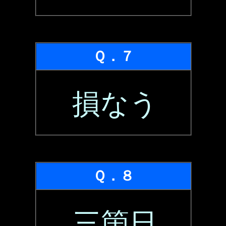
Ｑ．７
損なう
Ｑ．８
三箇日