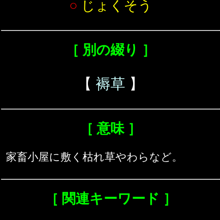
○
じょくそう
［ 別の綴り ］
【
褥草
】
［ 意味 ］
家畜小屋に敷く枯れ草やわらなど。
［ 関連キーワード ］