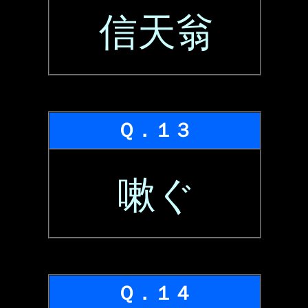
信天翁
Ｑ．１３
嗽ぐ
Ｑ．１４