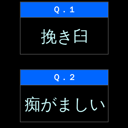
Ｑ．１
挽き臼
Ｑ．２
痴がましい