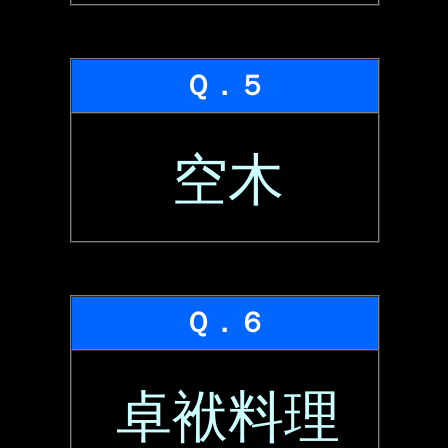
Ｑ．５
空木
Ｑ．６
卓袱料理