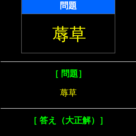
問題
蓐草
［ 問題］
蓐草
［ 答え（大正解）］