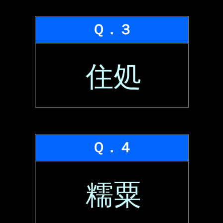
Ｑ．３
住処
Ｑ．４
糯粟