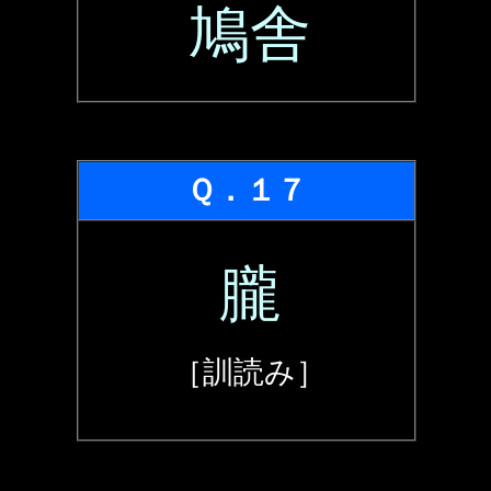
鳩舎
Ｑ．１７
朧
［訓読み］