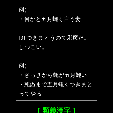
例）
・何かと五月蠅く言う妻
[3] つきまとうので邪魔だ。
しつこい。
例）
・さっきから蠅が五月蠅い
・死ぬまで五月蠅くつきまと
ってやる
［ 類義漢字 ］