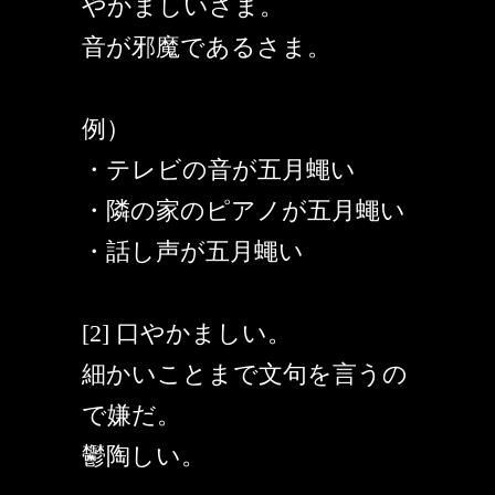
やかましいさま。
音が邪魔であるさま。
例）
・テレビの音が五月蠅い
・隣の家のピアノが五月蠅い
・話し声が五月蠅い
[2] 口やかましい。
細かいことまで文句を言うの
で嫌だ。
鬱陶しい。