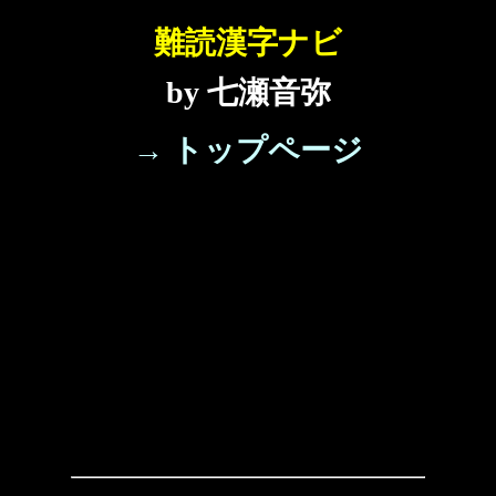
難読漢字ナビ
by 七瀬音弥
→ トップページ