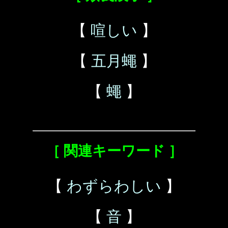
【
喧しい
】
【
五月蠅
】
【
蠅
】
［ 関連キーワード ］
【
わずらわしい
】
【
音
】