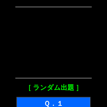
［ ランダム出題 ］
Ｑ．１