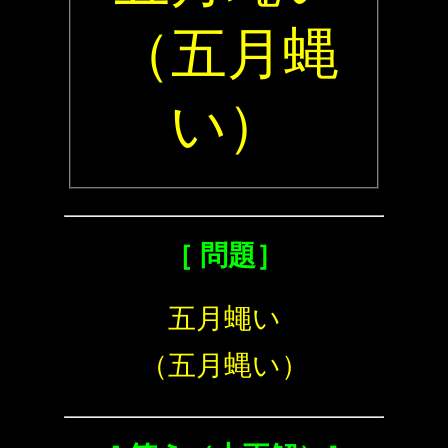
（五月蝿
い）
［ 問題］
五月蠅い
（五月蝿い）