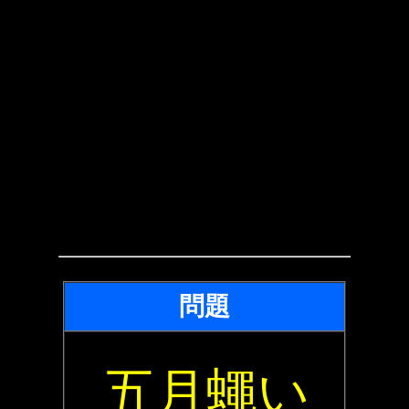
問題
五月蠅い