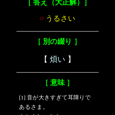
［ 答え（大正解）］
○
うるさい
［ 別の綴り ］
【
煩い
】
［ 意味 ］
[1] 音が大きすぎて耳障りで
あるさま。