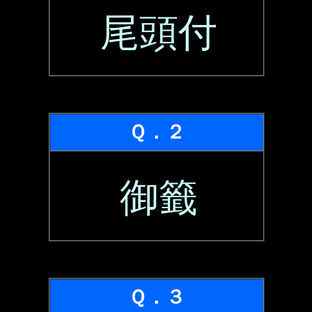
尾頭付
Ｑ．２
御籤
Ｑ．３