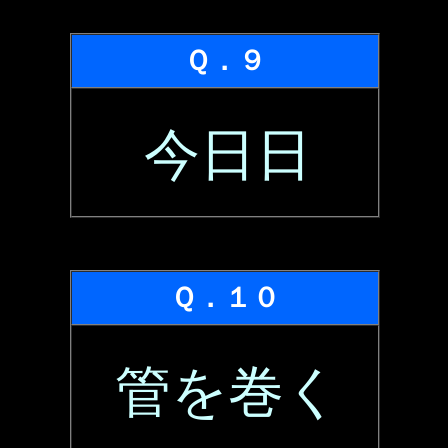
Ｑ．９
今日日
Ｑ．１０
管を巻く