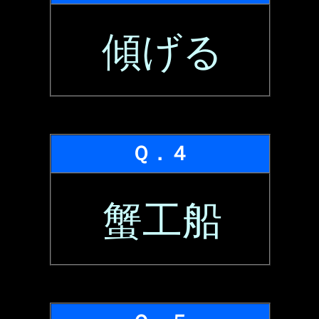
傾げる
Ｑ．４
蟹工船