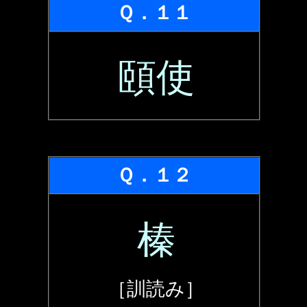
Ｑ．１１
頤使
Ｑ．１２
榛
［訓読み］