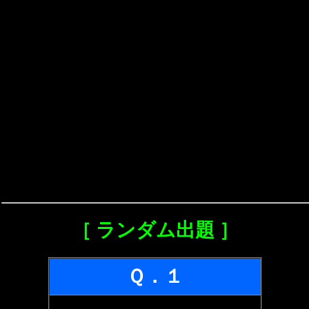
［ ランダム出題 ］
Ｑ．１