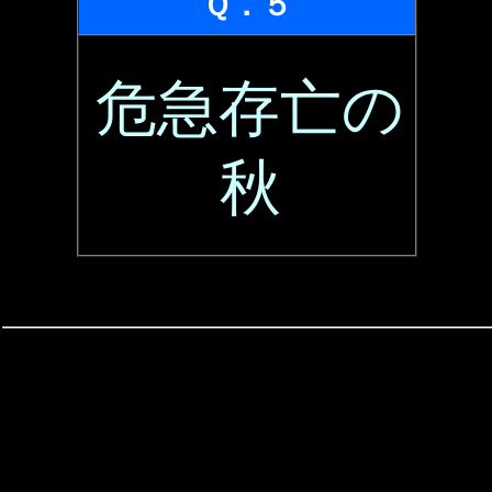
Ｑ．５
危急存亡の
秋