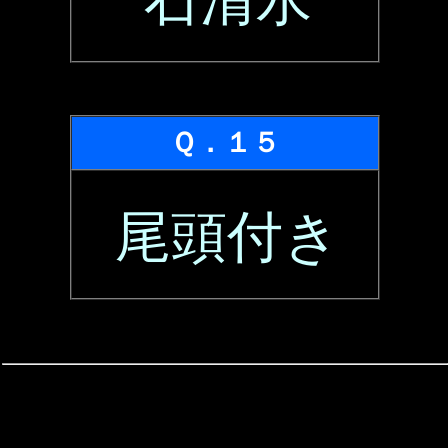
石清水
Ｑ．１５
尾頭付き