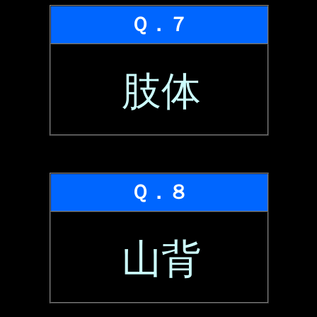
Ｑ．７
肢体
Ｑ．８
山背