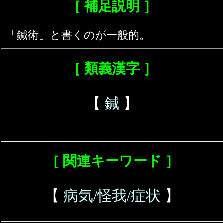
［ 補足説明 ］
「鍼術」と書くのが一般的。
［ 類義漢字 ］
【
鍼
】
［ 関連キーワード ］
【
病気/怪我/症状
】