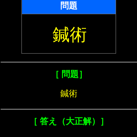
問題
鍼術
［ 問題］
鍼術
［ 答え（大正解）］