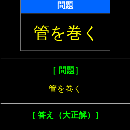
問題
管を巻く
［ 問題］
管を巻く
［ 答え（大正解）］