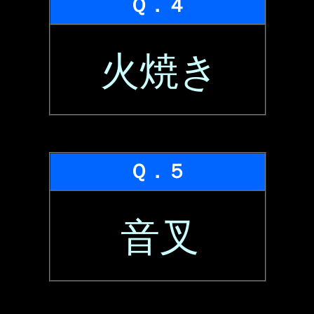
Ｑ．４
火焼き
Ｑ．５
音叉