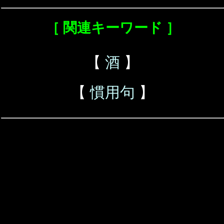
［ 関連キーワード ］
【
酒
】
【
慣用句
】