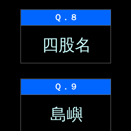
Ｑ．８
四股名
Ｑ．９
島嶼