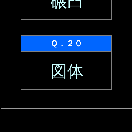
碾臼
Ｑ．２０
図体