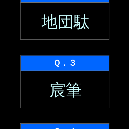
地団駄
Ｑ．３
宸筆