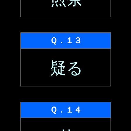
Ｑ．１３
疑る
Ｑ．１４