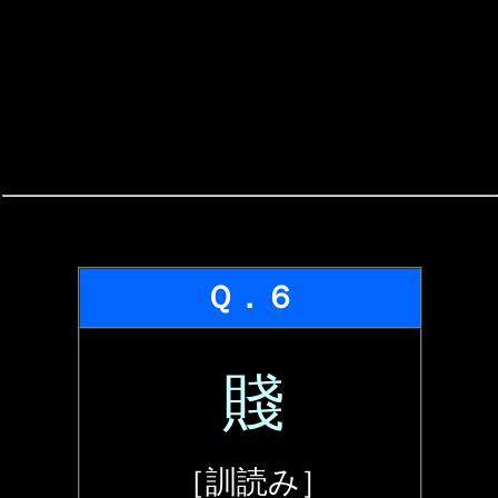
Ｑ．６
賤
［訓読み］