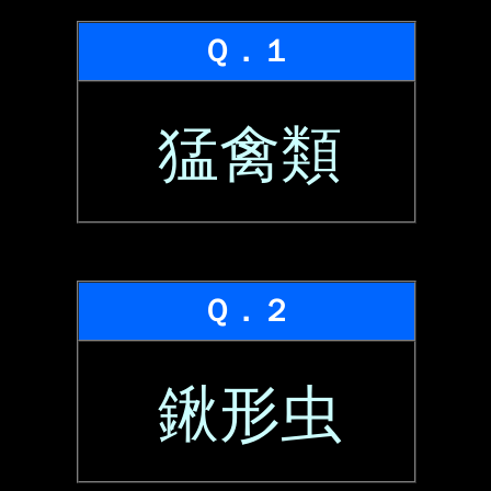
Ｑ．１
猛禽類
Ｑ．２
鍬形虫