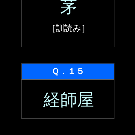
茅
［訓読み］
Ｑ．１５
経師屋