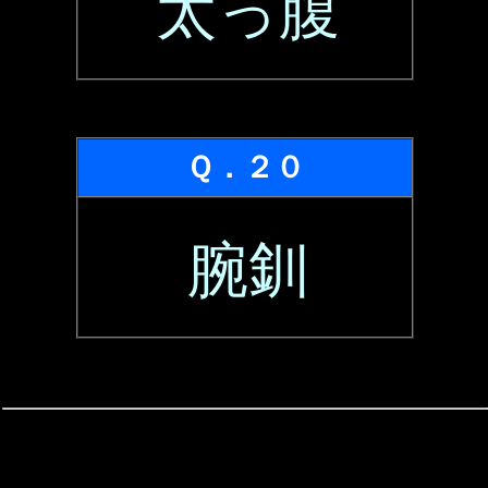
太っ腹
Ｑ．２０
腕釧