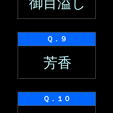
御目溢し
Ｑ．９
芳香
Ｑ．１０