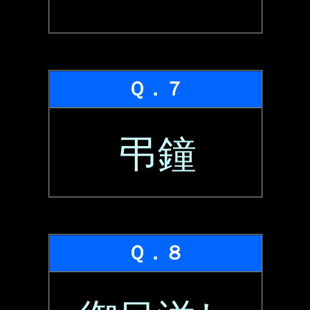
Ｑ．７
弔鐘
Ｑ．８