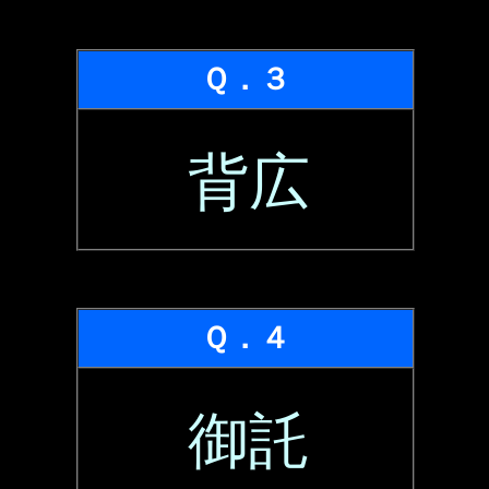
Ｑ．３
背広
Ｑ．４
御託