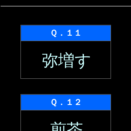
Ｑ．１１
弥増す
Ｑ．１２
煎茶