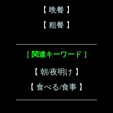
【
晩餐
】
【
粗餐
】
［ 関連キーワード ］
【
朝/夜明け
】
【
食べる/食事
】