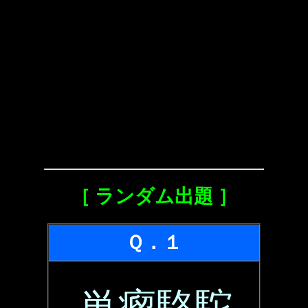
［ ランダム出題 ］
Ｑ．１
単瘤駱駝