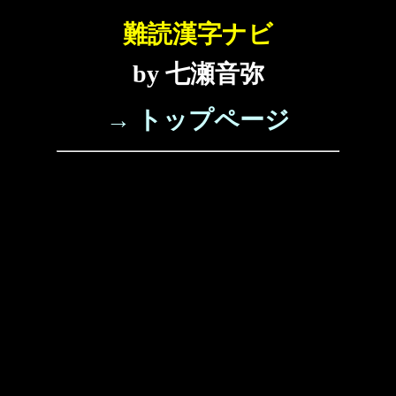
難読漢字ナビ
by 七瀬音弥
→ トップページ