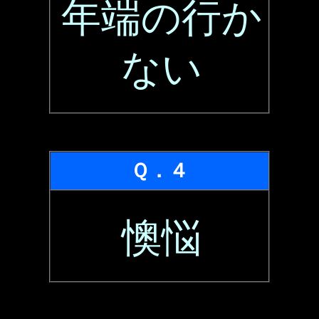
年端の行か
ない
Ｑ．４
懊悩