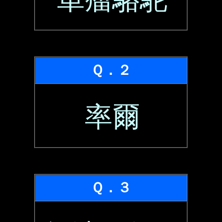
Ｑ．２
率爾
Ｑ．３