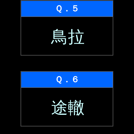
Ｑ．５
鳥拉
Ｑ．６
途轍