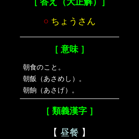
［ 答え（大正解）］
○
ちょうさん
［ 意味 ］
朝食のこと。
朝飯（あさめし）。
朝餉（あさげ）。
［ 類義漢字 ］
【
昼餐
】