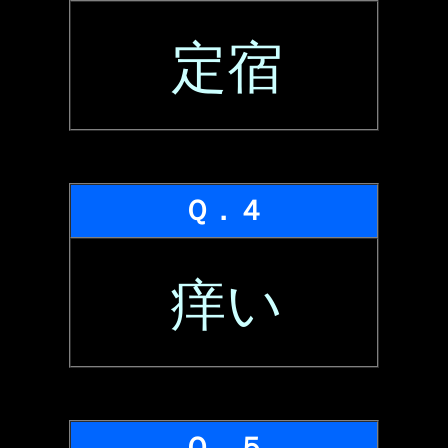
定宿
Ｑ．４
痒い
Ｑ．５