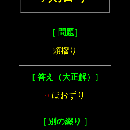
［ 問題］
頬摺り
［ 答え（大正解）］
○
ほおずり
［ 別の綴り ］