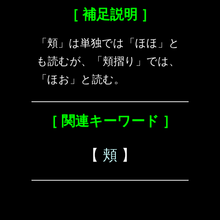
［ 補足説明 ］
「頬」は単独では「ほほ」と
も読むが、「頬摺り」では、
「ほお」と読む。
［ 関連キーワード ］
【
頬
】