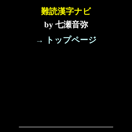
難読漢字ナビ
by 七瀬音弥
→ トップページ