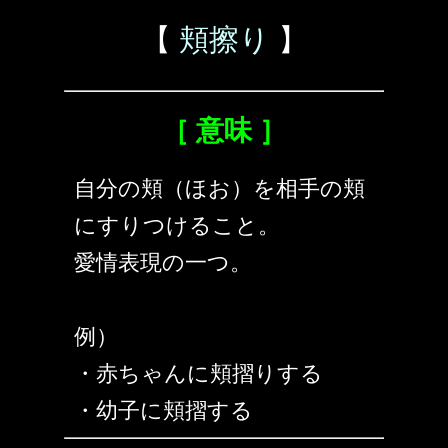
【
頬擦り
】
［ 意味 ］
自分の頬（ほお）を相手の頬
にすりつけること。
愛情表現の一つ。
例）
・赤ちゃんに頬摺りする
・幼子に頬摺する