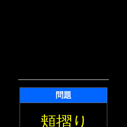
問題
頬摺り