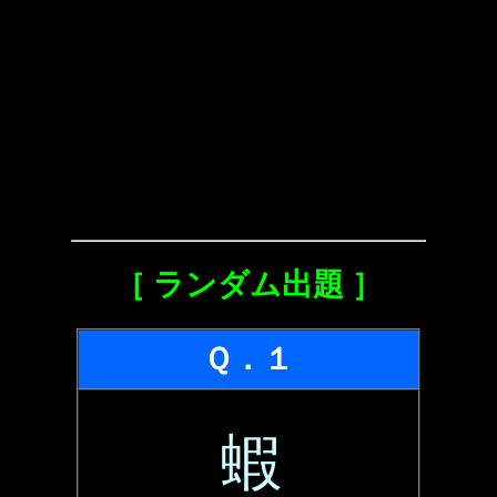
［ ランダム出題 ］
Ｑ．１
蝦