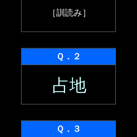
［訓読み］
Ｑ．２
占地
Ｑ．３