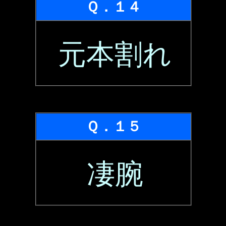
Ｑ．１４
元本割れ
Ｑ．１５
凄腕