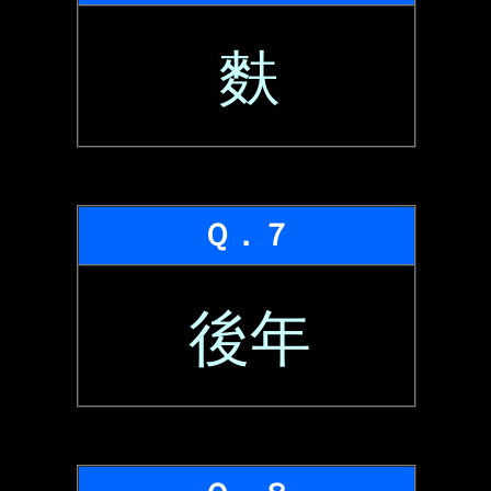
麩
Ｑ．７
後年