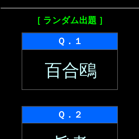
［ ランダム出題 ］
Ｑ．１
百合鴎
Ｑ．２