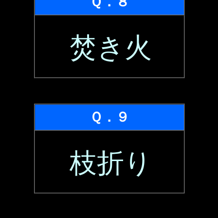
Ｑ．８
焚き火
Ｑ．９
枝折り