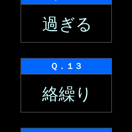
過ぎる
Ｑ．１３
絡繰り