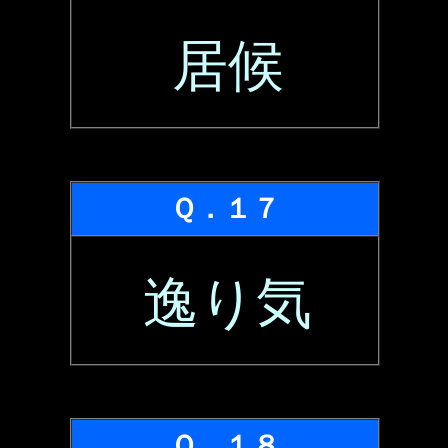
居候
Ｑ．１７
逸り気
Ｑ．１８