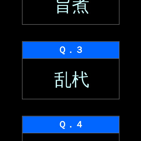
旨煮
Ｑ．３
乱杙
Ｑ．４