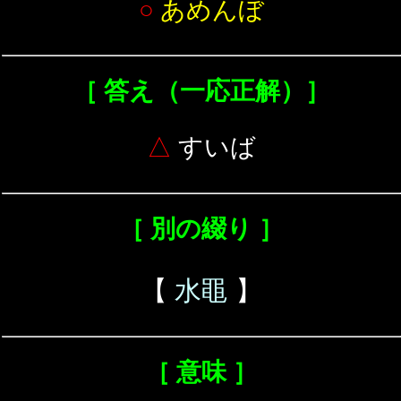
○
あめんぼ
［ 答え（一応正解）］
△
すいば
［ 別の綴り ］
【
水黽
】
［ 意味 ］