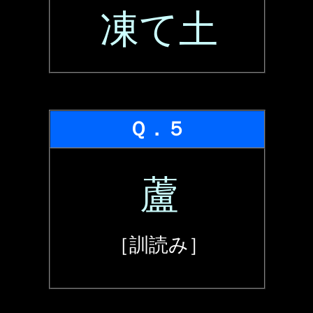
凍て土
Ｑ．５
蘆
［訓読み］