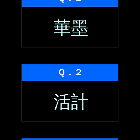
華墨
Ｑ．２
活計