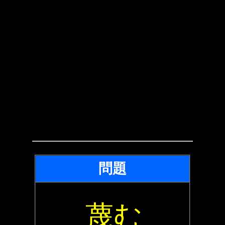
問題
蔑む