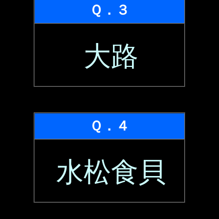
Ｑ．３
大路
Ｑ．４
水松食貝