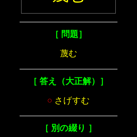
［ 問題］
蔑む
［ 答え（大正解）］
○
さげすむ
［ 別の綴り ］