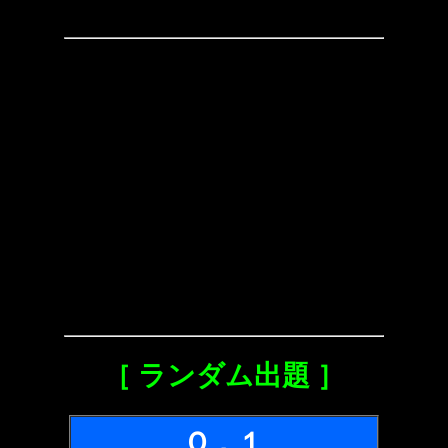
［ ランダム出題 ］
Ｑ．１