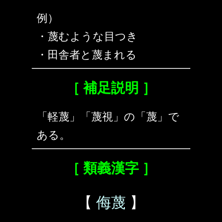
例）
・蔑むような目つき
・田舎者と蔑まれる
［ 補足説明 ］
「軽蔑」「蔑視」の「蔑」で
ある。
［ 類義漢字 ］
【
侮蔑
】