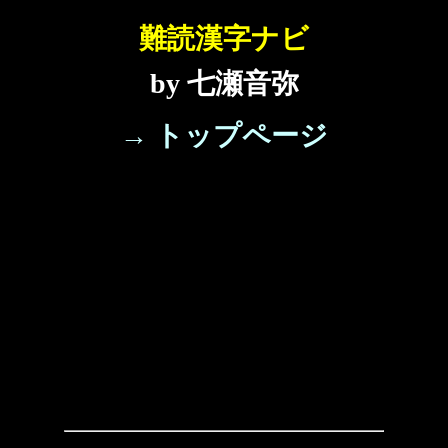
難読漢字ナビ
by 七瀬音弥
→ トップページ