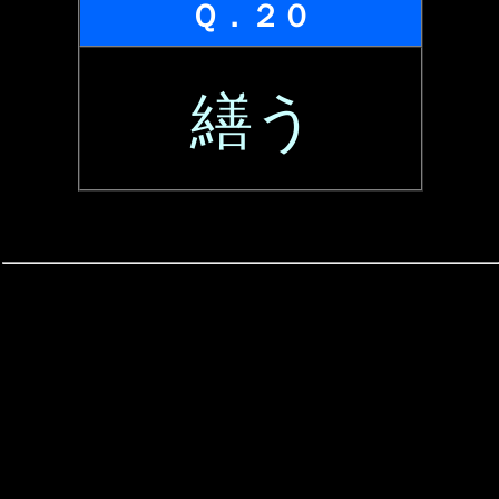
Ｑ．２０
繕う