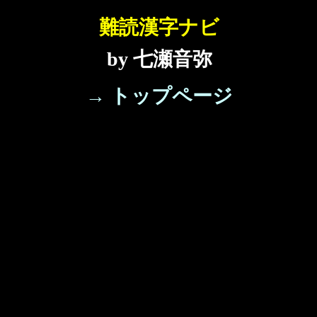
難読漢字ナビ
by 七瀬音弥
→ トップページ