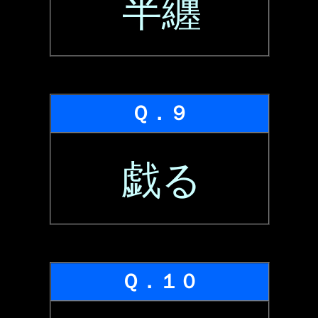
半纏
Ｑ．９
戯る
Ｑ．１０