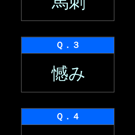
馬刺
Ｑ．３
憾み
Ｑ．４