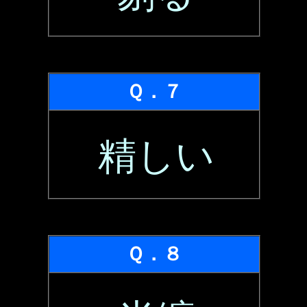
Ｑ．７
精しい
Ｑ．８