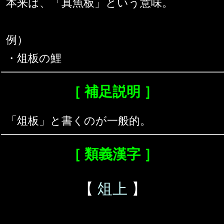
本来は、「真魚板」という意味。
例）
・俎板の鯉
［ 補足説明 ］
「俎板」と書くのが一般的。
［ 類義漢字 ］
【
俎上
】