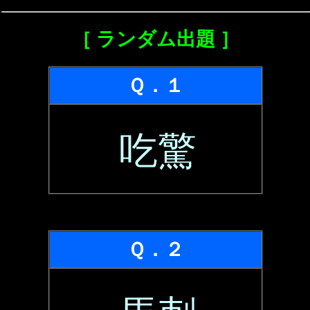
［ ランダム出題 ］
Ｑ．１
吃驚
Ｑ．２