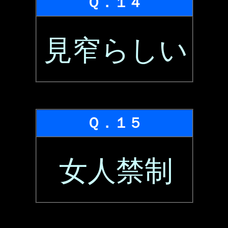
Ｑ．１４
見窄らしい
Ｑ．１５
女人禁制