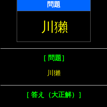
問題
川獺
［ 問題］
川獺
［ 答え（大正解）］