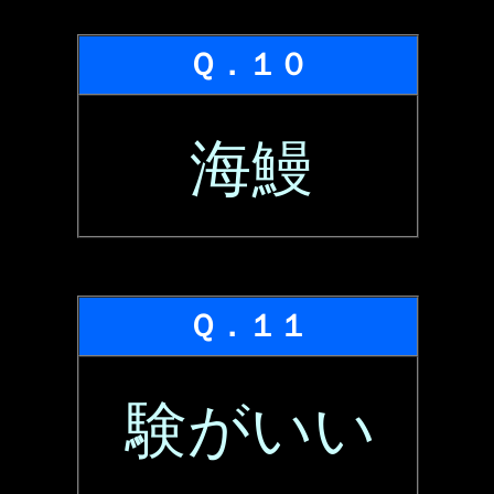
Ｑ．１０
海鰻
Ｑ．１１
験がいい