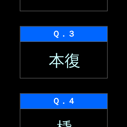
Ｑ．３
本復
Ｑ．４