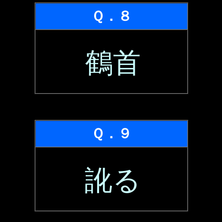
Ｑ．８
鶴首
Ｑ．９
訛る