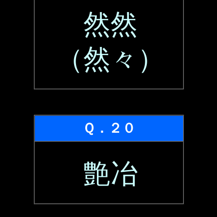
然然
（然々）
Ｑ．２０
艶冶