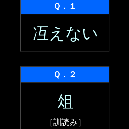
Ｑ．１
冱えない
Ｑ．２
俎
［訓読み］