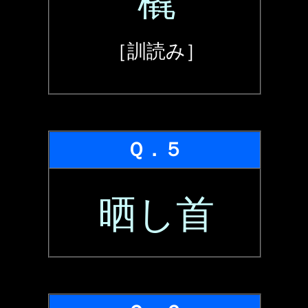
橇
［訓読み］
Ｑ．５
晒し首