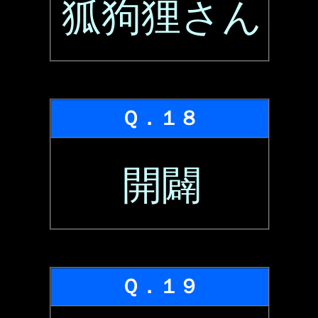
狐狗狸さん
Ｑ．１８
開闢
Ｑ．１９