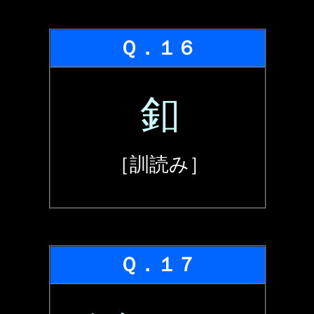
Ｑ．１６
釦
［訓読み］
Ｑ．１７