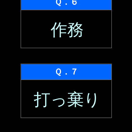
Ｑ．６
作務
Ｑ．７
打っ棄り