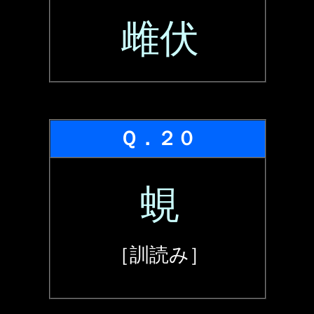
雌伏
Ｑ．２０
蜆
［訓読み］