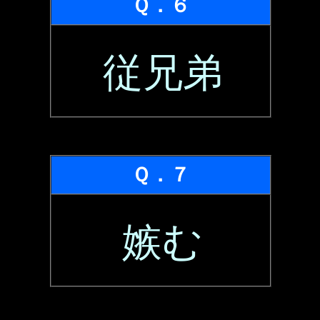
Ｑ．６
従兄弟
Ｑ．７
嫉む