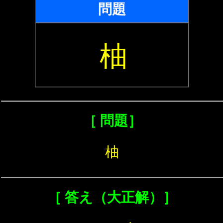
問題
柚
［ 問題］
柚
［ 答え（大正解）］