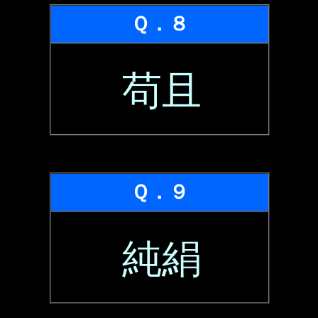
Ｑ．８
苟且
Ｑ．９
純絹