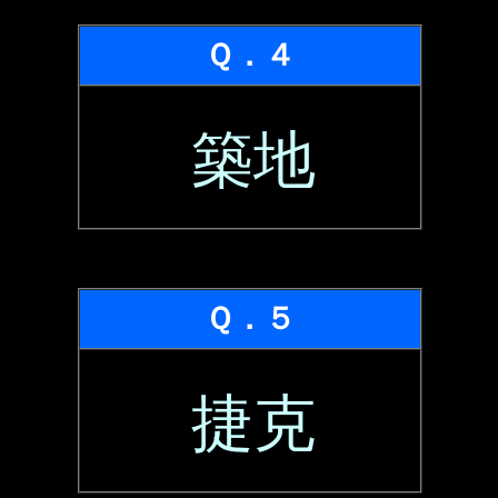
Ｑ．４
築地
Ｑ．５
捷克