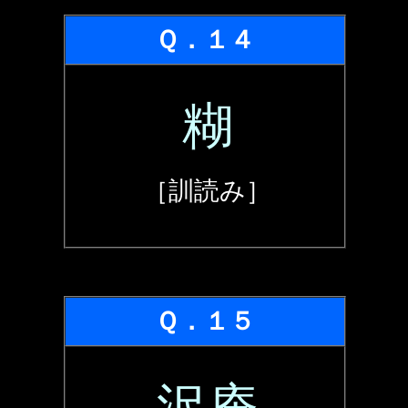
Ｑ．１４
糊
［訓読み］
Ｑ．１５
沢庵