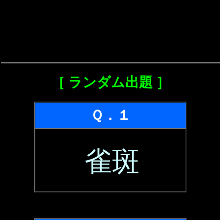
［ ランダム出題 ］
Ｑ．１
雀斑