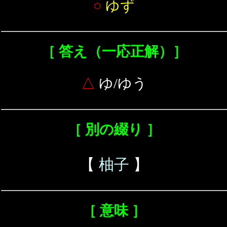
○
ゆず
［ 答え（一応正解）］
△
ゆ/ゆう
［ 別の綴り ］
【
柚子
】
［ 意味 ］