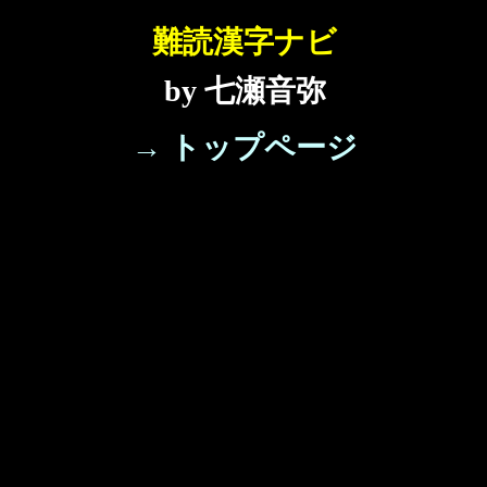
難読漢字ナビ
by 七瀬音弥
→ トップページ