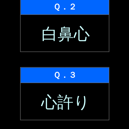
Ｑ．２
白鼻心
Ｑ．３
心許り