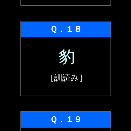
Ｑ．１８
豹
［訓読み］
Ｑ．１９