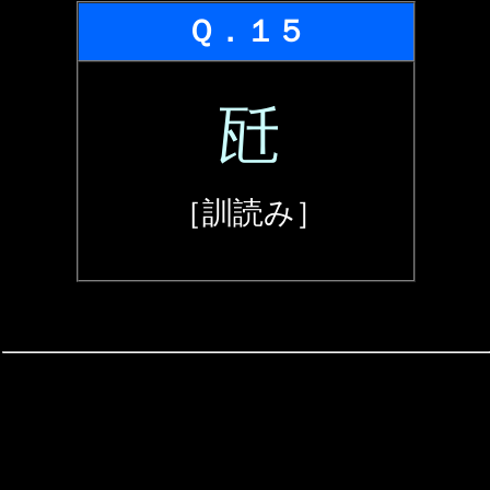
Ｑ．１５
瓩
［訓読み］