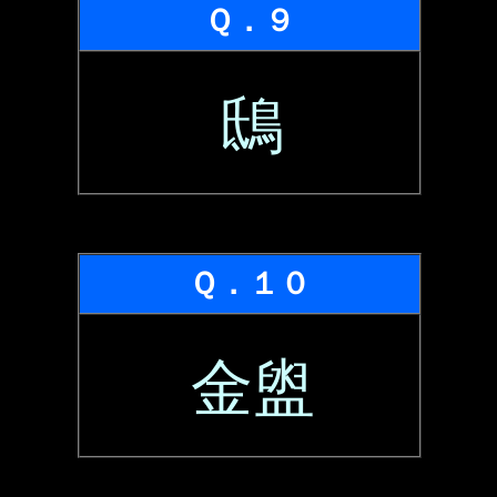
Ｑ．９
鴟
Ｑ．１０
金盥