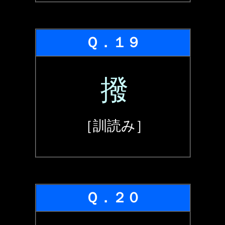
Ｑ．１９
撥
［訓読み］
Ｑ．２０