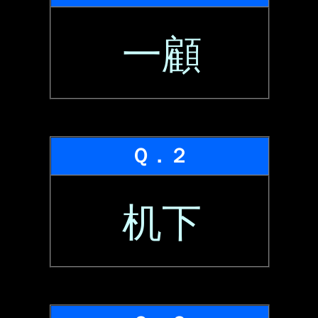
一顧
Ｑ．２
机下