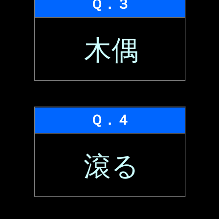
Ｑ．３
木偶
Ｑ．４
滾る