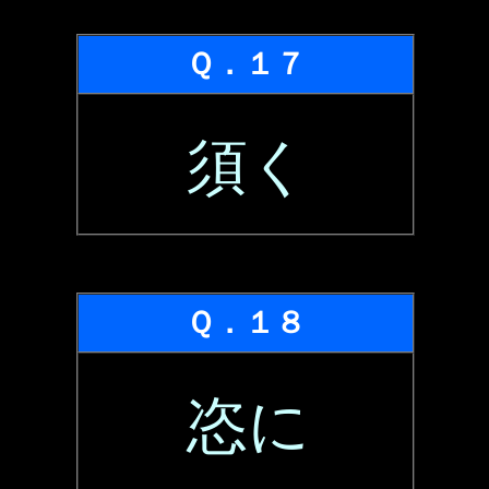
Ｑ．１７
須く
Ｑ．１８
恣に