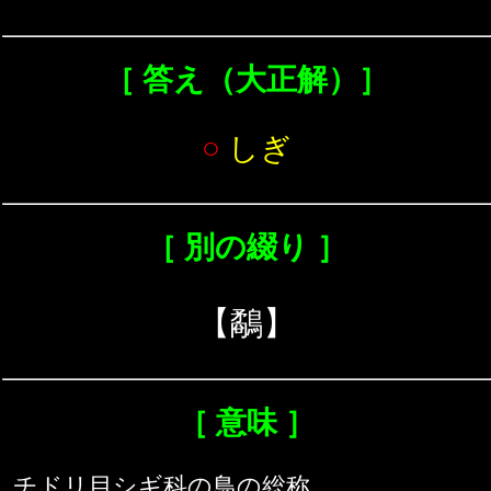
［ 答え（大正解）］
○
しぎ
［ 別の綴り ］
【鷸】
［ 意味 ］
チドリ目シギ科の鳥の総称。