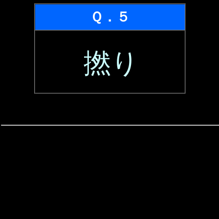
Ｑ．５
撚り