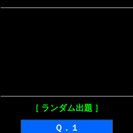
［ ランダム出題 ］
Ｑ．１