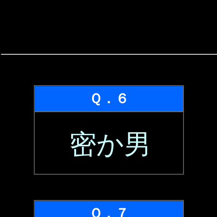
Ｑ．６
密か男
Ｑ．７