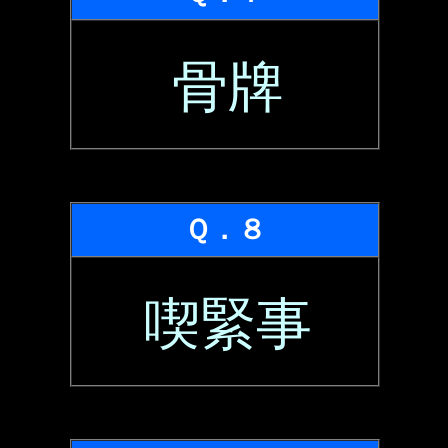
骨牌
Ｑ．８
喫緊事