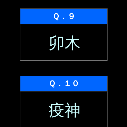
Ｑ．９
卯木
Ｑ．１０
疫神