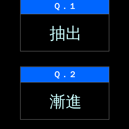
Ｑ．１
抽出
Ｑ．２
漸進