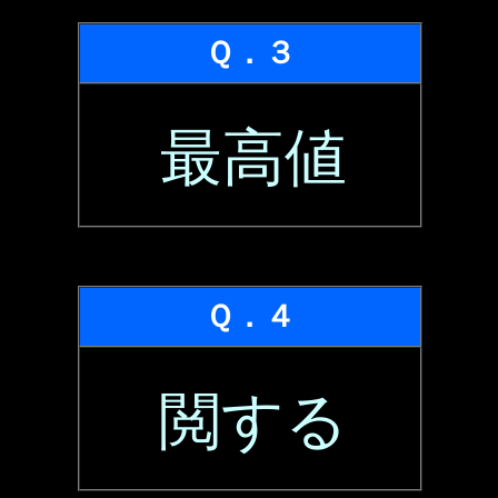
Ｑ．３
最高値
Ｑ．４
閲する