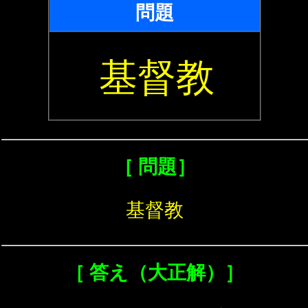
問題
基督教
［ 問題］
基督教
［ 答え（大正解）］