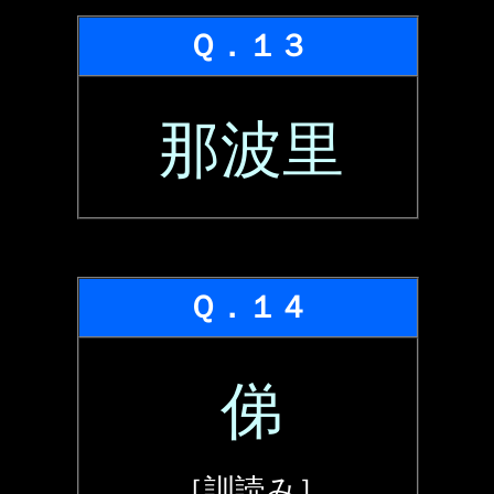
Ｑ．１３
那波里
Ｑ．１４
俤
［訓読み］