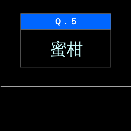
Ｑ．５
蜜柑