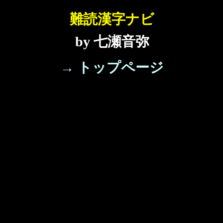
難読漢字ナビ
by 七瀬音弥
→ トップページ