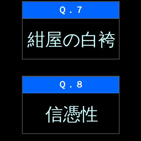
Ｑ．７
紺屋の白袴
Ｑ．８
信憑性