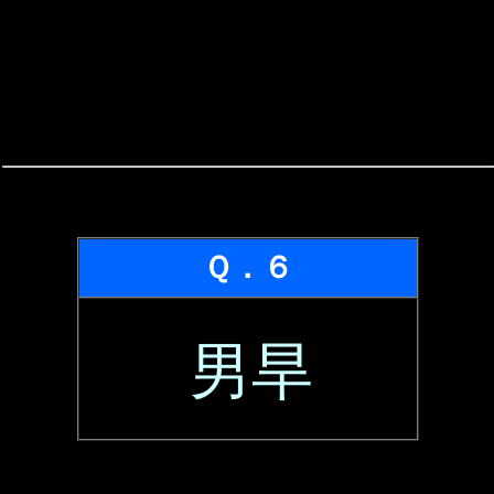
Ｑ．６
男旱