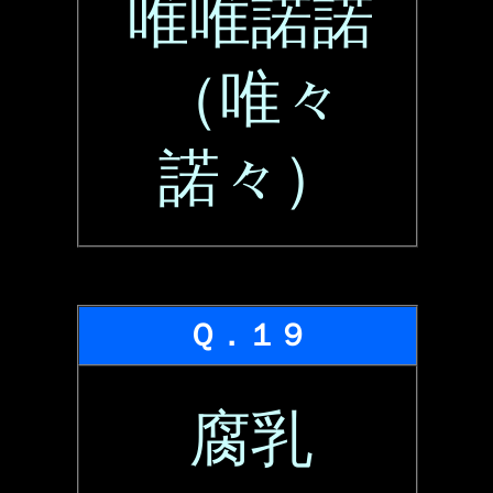
唯唯諾諾
（唯々
諾々）
Ｑ．１９
腐乳