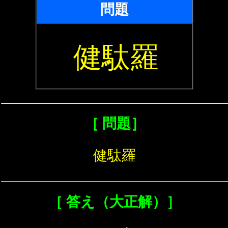
問題
健駄羅
［ 問題］
健駄羅
［ 答え（大正解）］