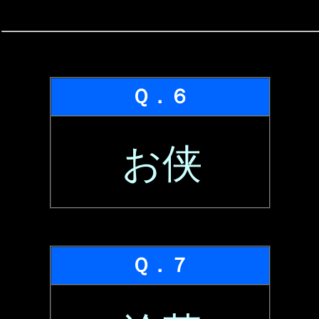
Ｑ．６
お侠
Ｑ．７