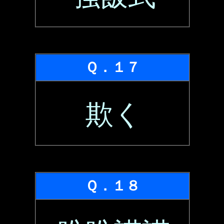
Ｑ．１７
欺く
Ｑ．１８