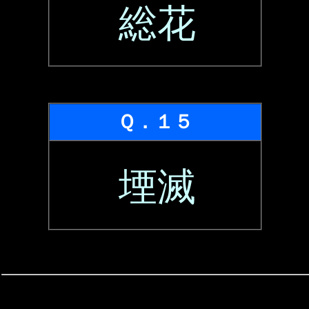
総花
Ｑ．１５
堙滅