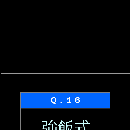
Ｑ．１６
強飯式