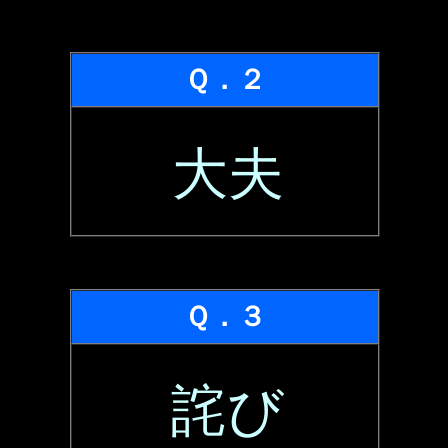
Ｑ．２
大夫
Ｑ．３
詫び