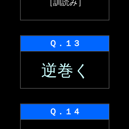
［訓読み］
Ｑ．１３
逆巻く
Ｑ．１４