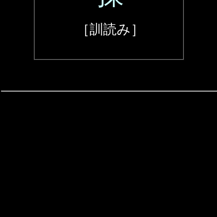
［訓読み］