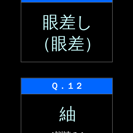
眼差し
（眼差）
Ｑ．１２
紬