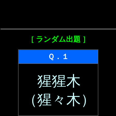
［ ランダム出題 ］
Ｑ．１
猩猩木
（猩々木）