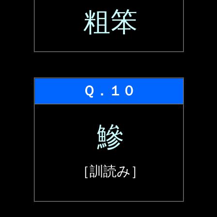
粗笨
Ｑ．１０
鰺
［訓読み］