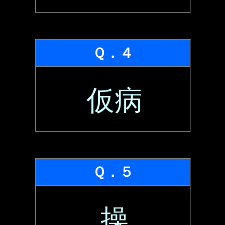
Ｑ．４
仮病
Ｑ．５
操