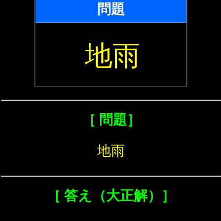
問題
地雨
［ 問題］
地雨
［ 答え（大正解）］