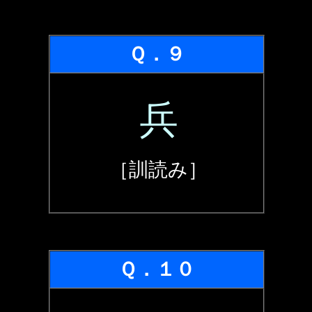
Ｑ．９
兵
［訓読み］
Ｑ．１０