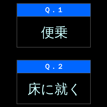
Ｑ．１
便乗
Ｑ．２
床に就く