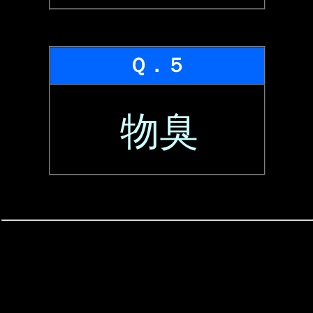
Ｑ．５
物臭