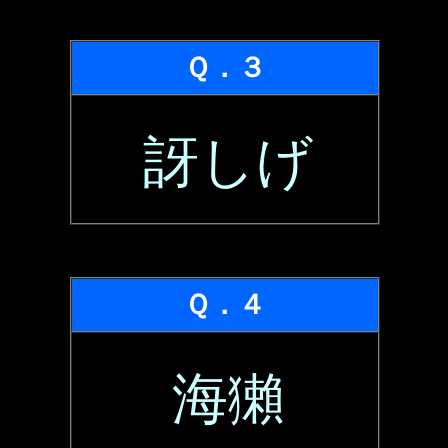
Ｑ．３
訝しげ
Ｑ．４
海獺