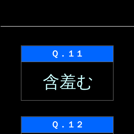
Ｑ．１１
含羞む
Ｑ．１２