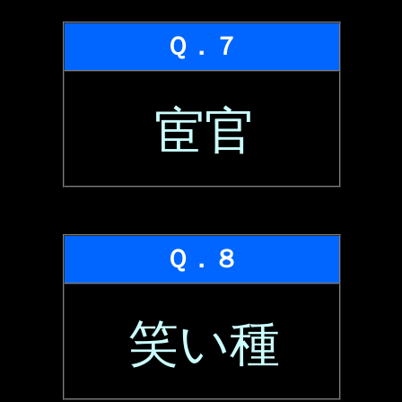
Ｑ．７
宦官
Ｑ．８
笑い種