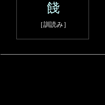
餞
［訓読み］