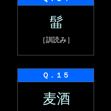
髷
［訓読み］
Ｑ．１５
麦酒