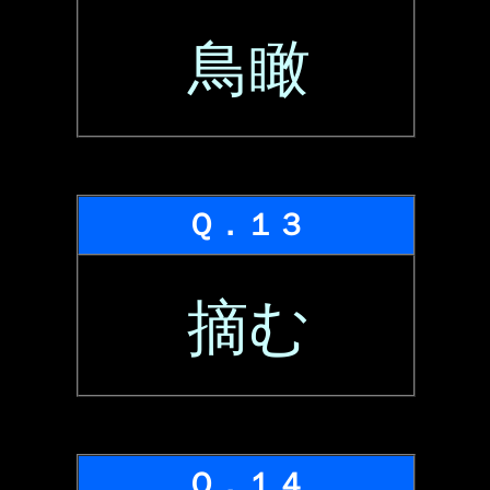
鳥瞰
Ｑ．１３
摘む
Ｑ．１４