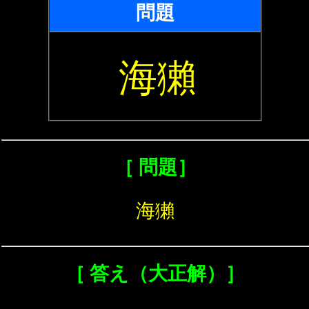
問題
海獺
［ 問題］
海獺
［ 答え（大正解）］