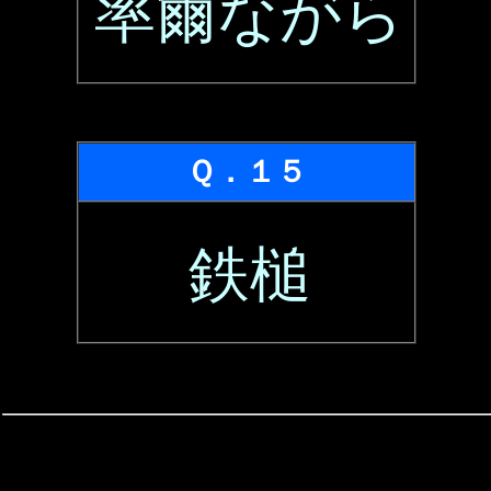
率爾ながら
Ｑ．１５
鉄槌