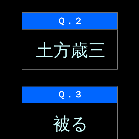
Ｑ．２
土方歳三
Ｑ．３
被る