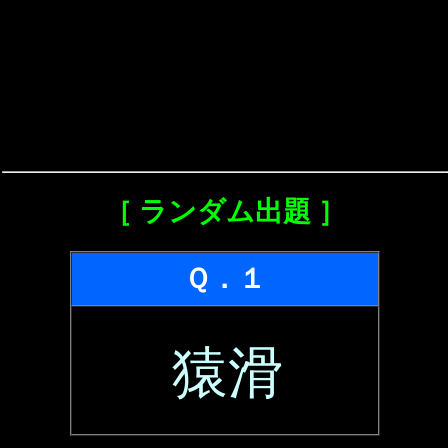
［ ランダム出題 ］
Ｑ．１
猿滑