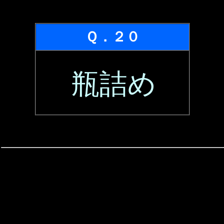
Ｑ．２０
瓶詰め