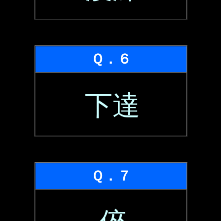
Ｑ．６
下達
Ｑ．７