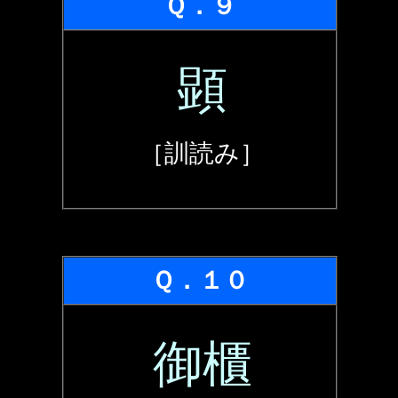
Ｑ．９
顕
［訓読み］
Ｑ．１０
御櫃