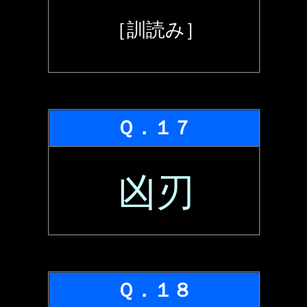
［訓読み］
Ｑ．１７
凶刃
Ｑ．１８