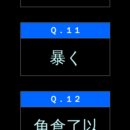
Ｑ．１１
暴く
Ｑ．１２
角倉了以