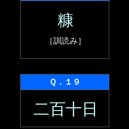
糠
［訓読み］
Ｑ．１９
二百十日