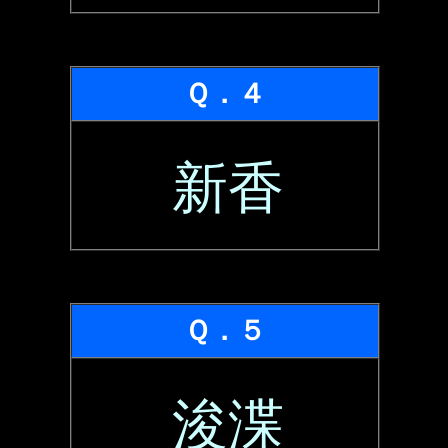
Ｑ．４
新香
Ｑ．５
浚渫