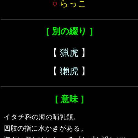
○
らっこ
［ 別の綴り ］
【
猟虎
】
【
獺虎
】
［ 意味 ］
イタチ科の海の哺乳類。
四肢の指に水かきがある。