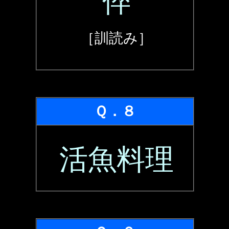
倅
［訓読み］
Ｑ．８
活魚料理