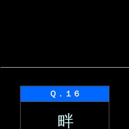
Ｑ．１６
畔