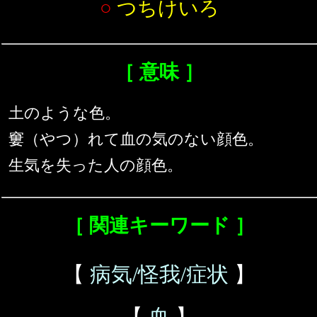
○
つちけいろ
［ 意味 ］
土のような色。
窶（やつ）れて血の気のない顔色。
生気を失った人の顔色。
［ 関連キーワード ］
【
病気/怪我/症状
】
【
血
】