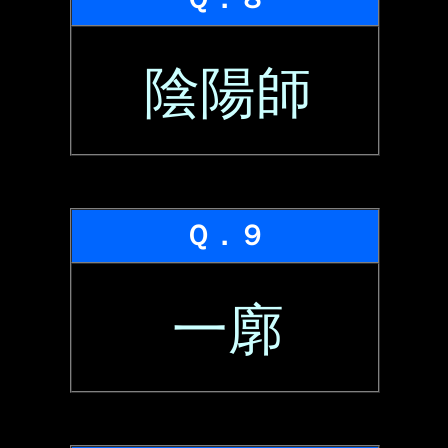
陰陽師
Ｑ．９
一廓