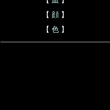
【
顔
】
【
色
】