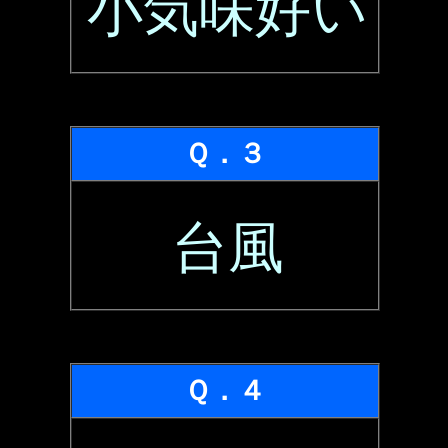
小気味好い
Ｑ．３
台風
Ｑ．４