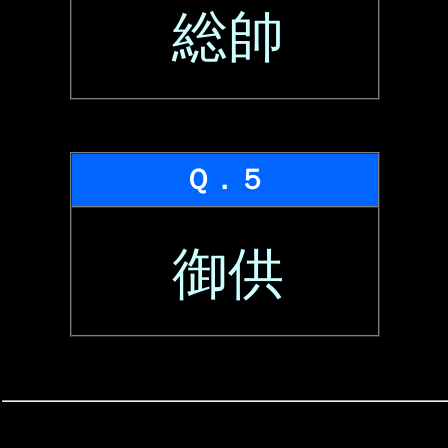
総帥
Ｑ．５
御供