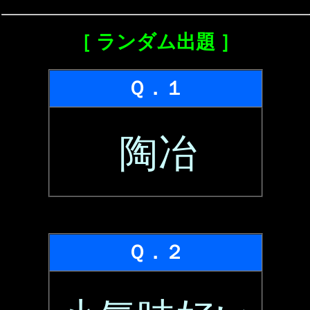
［ ランダム出題 ］
Ｑ．１
陶冶
Ｑ．２