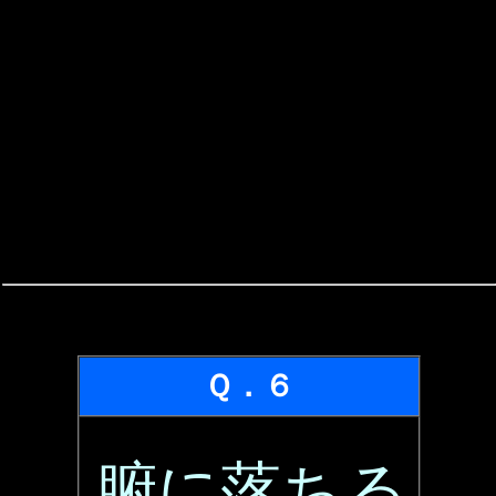
Ｑ．６
腑に落ちる