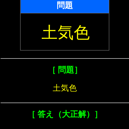
問題
土気色
［ 問題］
土気色
［ 答え（大正解）］