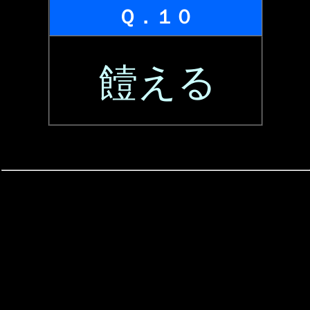
Ｑ．１０
饐える