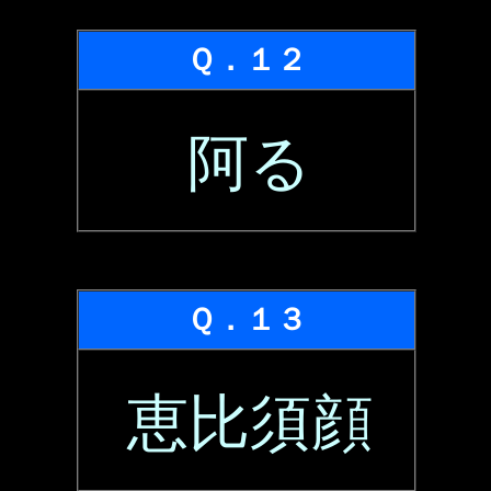
Ｑ．１２
阿る
Ｑ．１３
恵比須顔