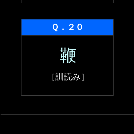
Ｑ．２０
鞭
［訓読み］