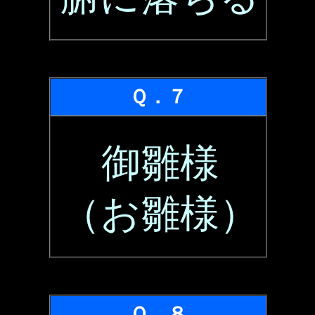
Ｑ．７
御雛様
（お雛様）
Ｑ．８