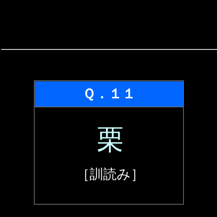
Ｑ．１１
栗
［訓読み］