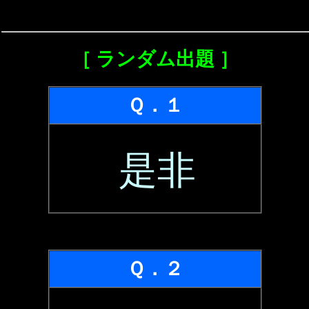
［ ランダム出題 ］
Ｑ．１
是非
Ｑ．２