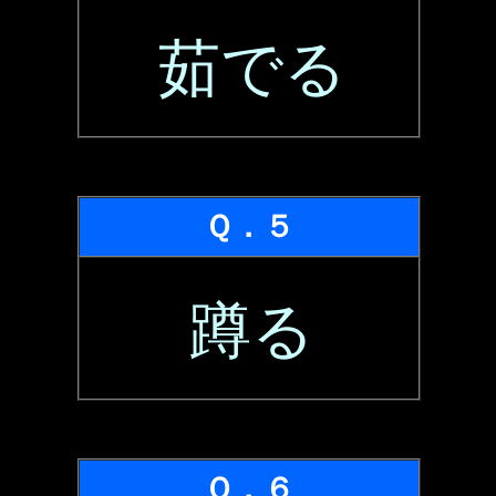
茹でる
Ｑ．５
蹲る
Ｑ．６