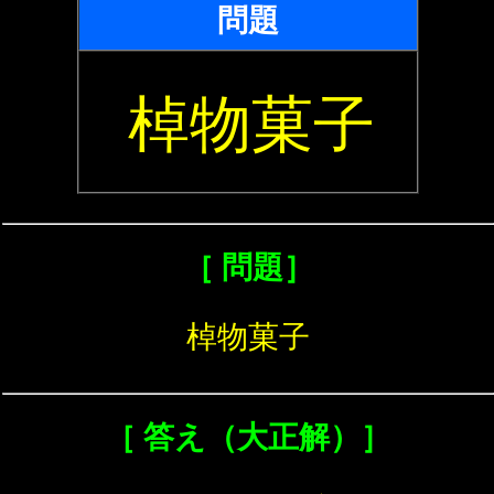
問題
棹物菓子
［ 問題］
棹物菓子
［ 答え（大正解）］