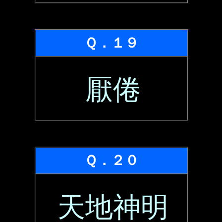
Ｑ．１９
厭倦
Ｑ．２０
天地神明