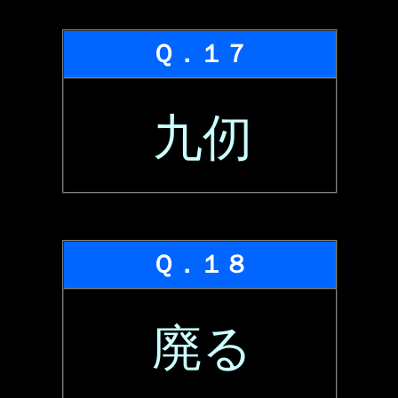
Ｑ．１７
九仞
Ｑ．１８
廃る