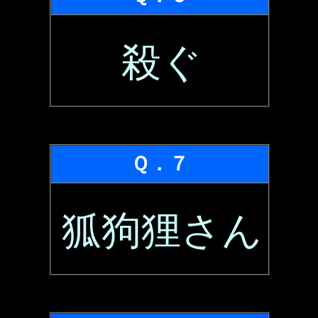
殺ぐ
Ｑ．７
狐狗狸さん