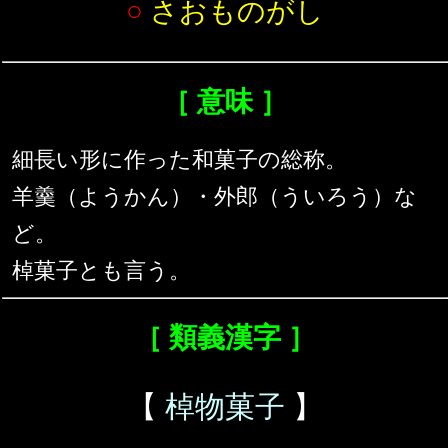
○
さおものがし
［ 意味 ］
細長い形に作った和菓子の総称。
羊羹（ようかん）・外郎（ういろう）な
ど。
棹菓子とも言う。
［ 類義漢字 ］
【
棹物菓子
】