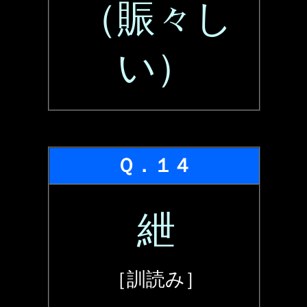
（賑々し
い）
Ｑ．１４
紲
［訓読み］