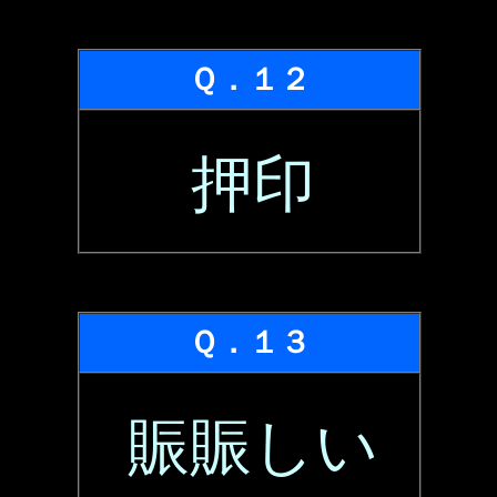
Ｑ．１２
押印
Ｑ．１３
賑賑しい