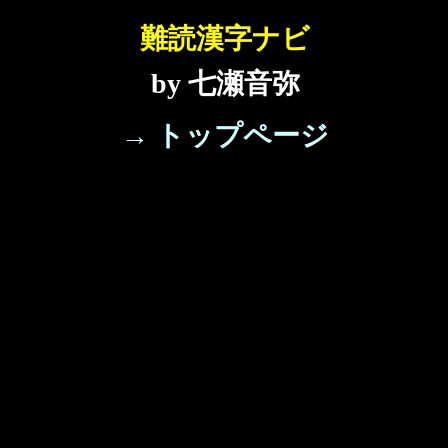
難読漢字ナビ
by 七瀬音弥
→ トップページ