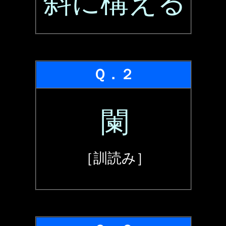
斜に構える
Ｑ．２
闌
［訓読み］