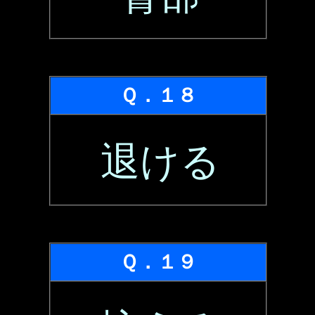
Ｑ．１８
退ける
Ｑ．１９