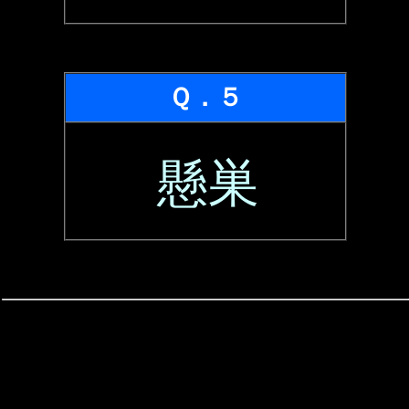
Ｑ．５
懸巣