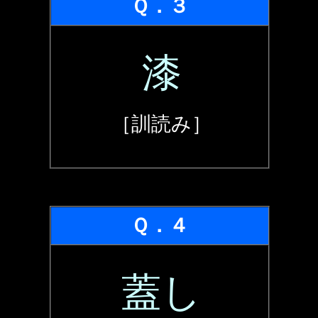
Ｑ．３
漆
［訓読み］
Ｑ．４
蓋し