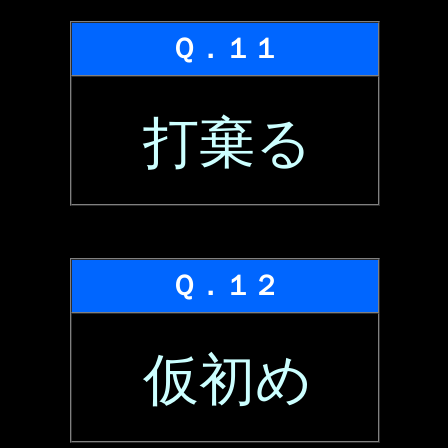
Ｑ．１１
打棄る
Ｑ．１２
仮初め