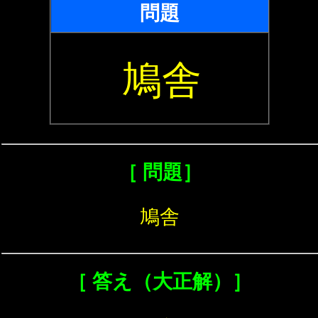
問題
鳩舎
［ 問題］
鳩舎
［ 答え（大正解）］