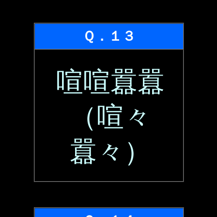
Ｑ．１３
喧喧囂囂
（喧々
囂々）