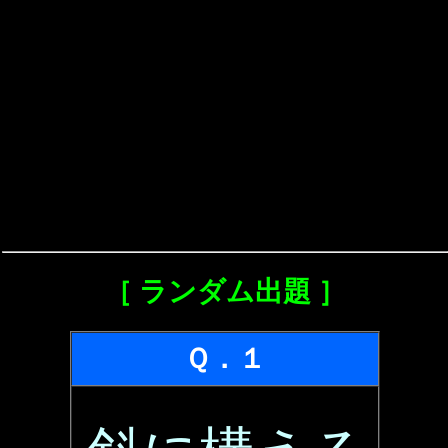
［ ランダム出題 ］
Ｑ．１