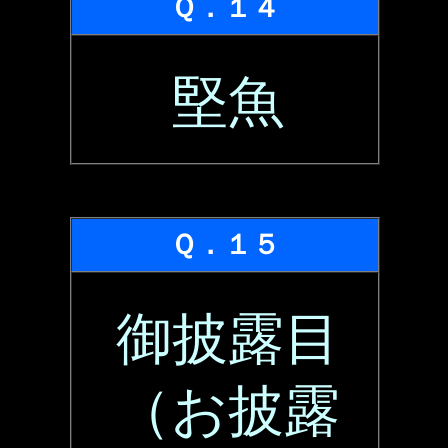
Ｑ．１４
堅魚
Ｑ．１５
御披露目
（お披露