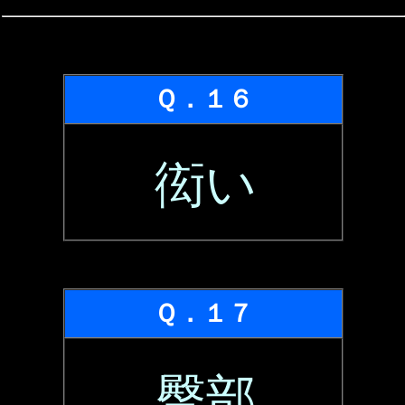
Ｑ．１６
衒い
Ｑ．１７
臀部