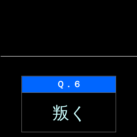
Ｑ．６
叛く