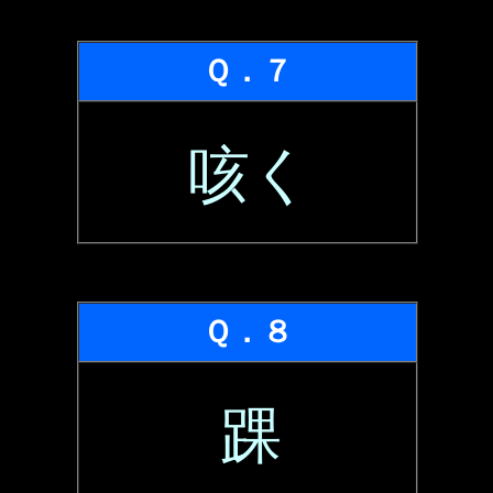
Ｑ．７
咳く
Ｑ．８
踝