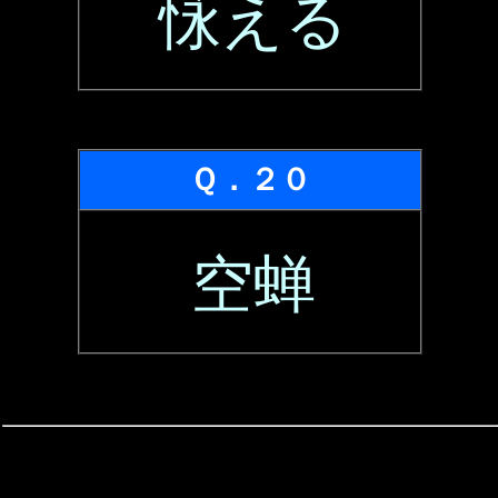
怺える
Ｑ．２０
空蝉