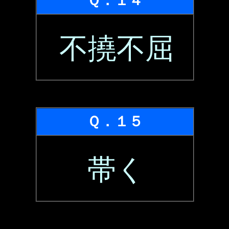
Ｑ．１４
不撓不屈
Ｑ．１５
帯く