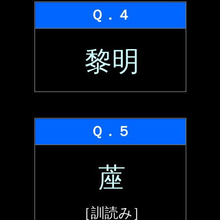
Ｑ．４
黎明
Ｑ．５
蓙
［訓読み］