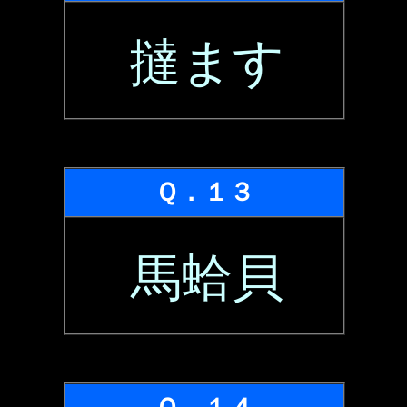
撻ます
Ｑ．１３
馬蛤貝