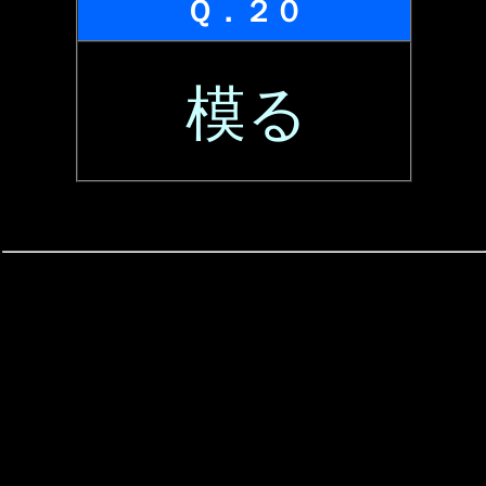
Ｑ．２０
模る