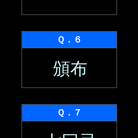
Ｑ．６
頒布
Ｑ．７