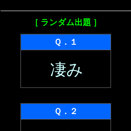
［ ランダム出題 ］
Ｑ．１
凄み
Ｑ．２