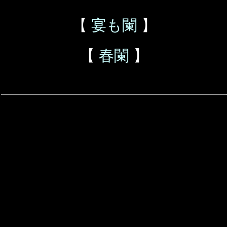
【
宴も闌
】
【
春闌
】