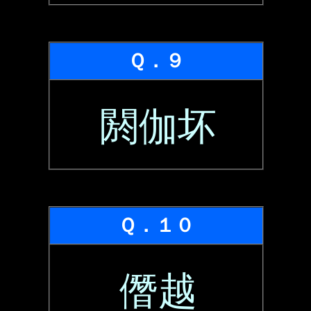
Ｑ．９
閼伽坏
Ｑ．１０
僭越