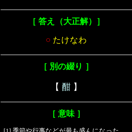
［ 答え（大正解）］
○
たけなわ
［ 別の綴り ］
【
酣
】
［ 意味 ］
[1] 季節や行事などが最も盛んになった