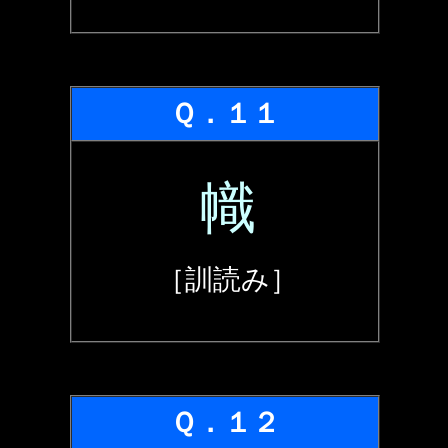
Ｑ．１１
幟
［訓読み］
Ｑ．１２