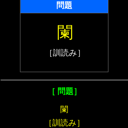
問題
闌
［訓読み］
［ 問題］
闌
［訓読み］