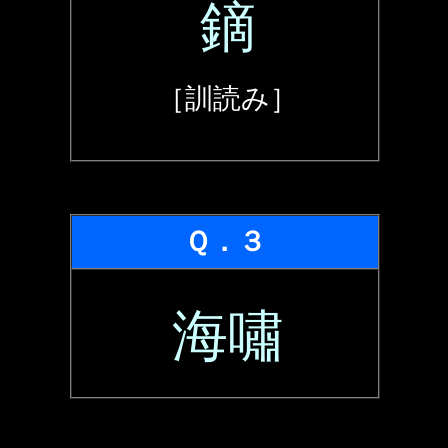
鏑
［訓読み］
Ｑ．３
海嘯