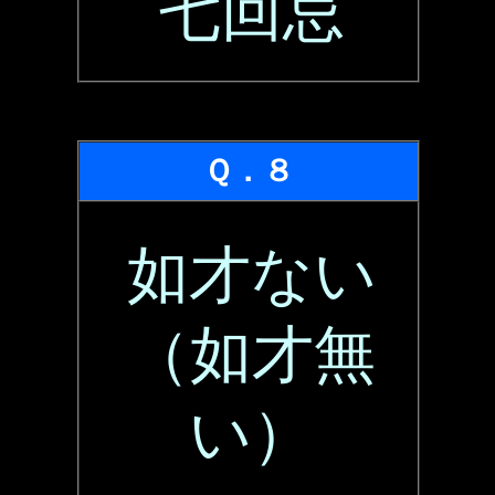
七回忌
Ｑ．８
如才ない
（如才無
い）