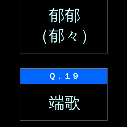
郁郁
（郁々）
Ｑ．１９
端歌