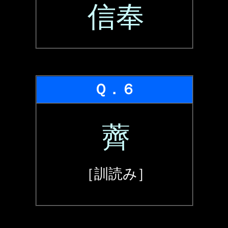
信奉
Ｑ．６
薺
［訓読み］