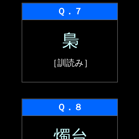
Ｑ．７
梟
［訓読み］
Ｑ．８
燭台