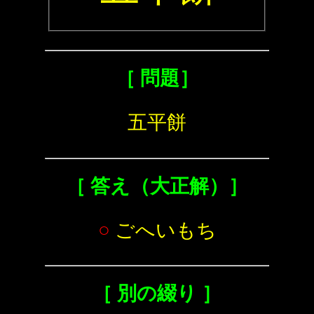
［ 問題］
五平餅
［ 答え（大正解）］
○
ごへいもち
［ 別の綴り ］