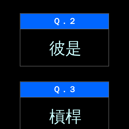
Ｑ．２
彼是
Ｑ．３
槓桿