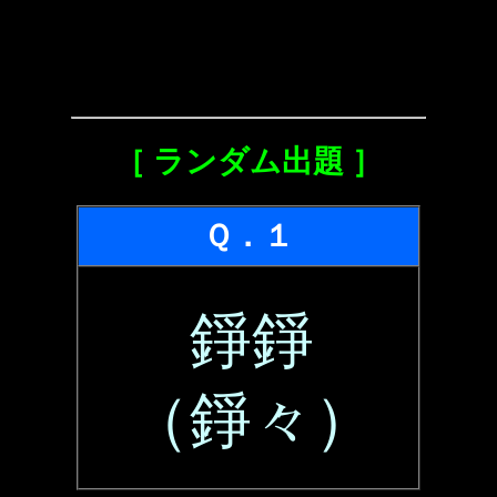
［ ランダム出題 ］
Ｑ．１
錚錚
（錚々）