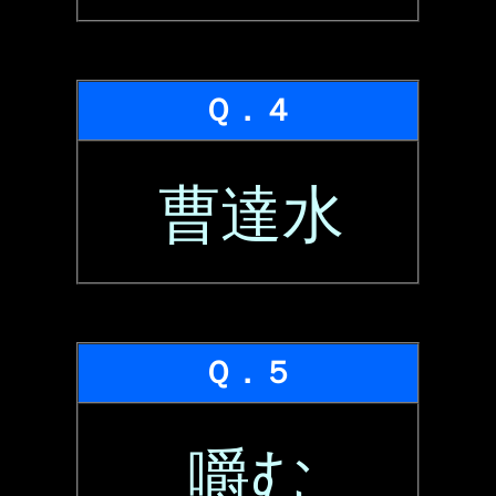
Ｑ．４
曹達水
Ｑ．５
嚼む