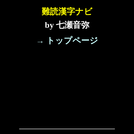
難読漢字ナビ
by 七瀬音弥
→ トップページ