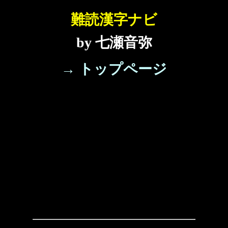
難読漢字ナビ
by 七瀬音弥
→ トップページ