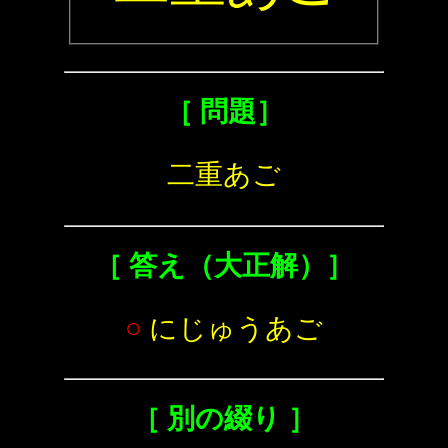
［ 問題］
二重あご
［ 答え（大正解）］
○
にじゅうあご
［ 別の綴り ］