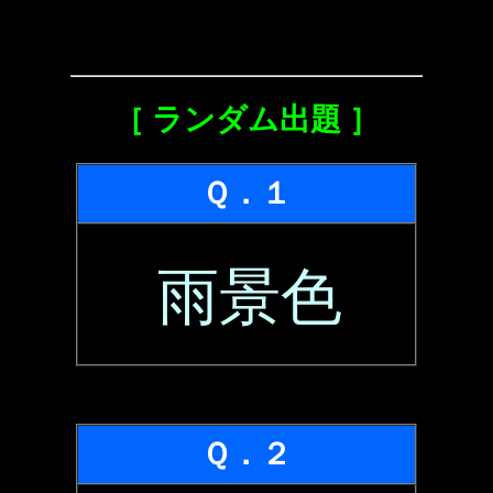
［ ランダム出題 ］
Ｑ．１
雨景色
Ｑ．２