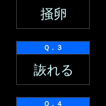
掻卵
Ｑ．３
詼れる
Ｑ．４