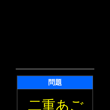
問題
二重あご