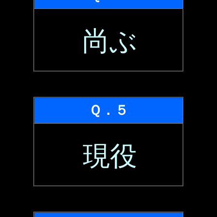
尚ぶ
Ｑ．５
現役