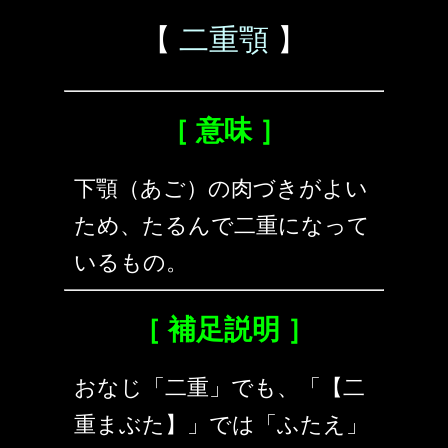
【
二重顎
】
［ 意味 ］
下顎（あご）の肉づきがよい
ため、たるんで二重になって
いるもの。
［ 補足説明 ］
おなじ「二重」でも、「【二
重まぶた】」では「ふたえ」